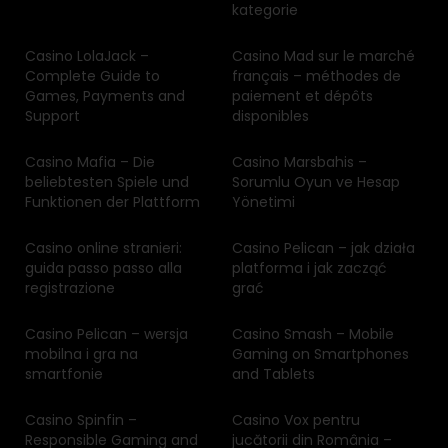
kategorie
Casino LolaJack –
Casino Mad sur le marché
Complete Guide to
français – méthodes de
Games, Payments and
paiement et dépôts
Support
disponibles
Casino Mafia – Die
Casino Marsbahis –
beliebtesten Spiele und
Sorumlu Oyun ve Hesap
Funktionen der Plattform
Yönetimi
Casino online stranieri:
Casino Pelican – jak działa
guida passo passo alla
platforma i jak zacząć
registrazione
grać
Casino Pelican – wersja
Casino Smash – Mobile
mobilna i gra na
Gaming on Smartphones
smartfonie
and Tablets
Casino Spinfin –
Casino Vox pentru
Responsible Gaming and
jucătorii din România –