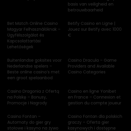
basis van veiligheid en
betrouwbaarheid
Bet Match Online Casino
Betify Casino en Ligne |
Magyar Felhasználóknak –
Jouez sur Betify avec 1000
Ügyfélszolgálat és
€
Kapcsolattartási
Lehetőségek
Buitenlandse goksites voor
Casino Dracula – Game
Nederlandse spelers –
Providers and Available
Beste online casino’s met
Casino Categories
een groot spelaanbod
Casino Dragonia z Ofertą
Casino en ligne Yonibet
na Polskę – Bonusy,
en France – Connexion et
Promocje i Nagrody
gestion du compte joueur
Casino Fontan –
Casino Fontan dla polskich
Automaty do gier gry
graczy – Oferta gier
stołowe i kasyno na żywo
kasynowych i dostępne