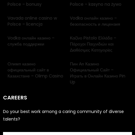
Polsce – bonusy
Polsce – kasyno na żywo
Vavada online casino w
Vodka онлайн казино –
Polsce – licencja
безопасность и лицензия
Vodka онлайн казино –
Καζίνο Pistolo Ελλάδα –
служба поддержки
Πάροχοι Παιχνιδιών και
Διαθέσιμες Κατηγορίες
Олимп казино
Пин Ап Казино
официальный сайт в
Официальный Сайт –
Казахстане – Olimp Casino
Играть в Онлайн Казино Pin
Up
CAREERS
Do your best work among a caring community of diverse
talents?