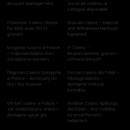
Account Management
Jocuri de cazinou și
categorii disponibile
Casinozer Casino | Bonus
Dracula Casino – Deposit
De 100% avec 100 FS
and Withdrawal Methods
gratuits
Explained
Dragonia Kasyno w Polsce
F1 Casino –
– Odpowiedzialna Gra i
Bezpieczeństwo graczy i
Zarządzanie Kontem
ochrona danych
Flagman Casino Dostępne
Fontan Casino dla Polski –
w Polsce – Automaty do
Obsługa klienta i
Gry i Gry Stołowe
dostępne metody
kontaktu
GG bet casino w Polsce –
Goldbet Casino Aplikacja
Jak działa kasyno online i
dla Polski – Gra mobilna
dostępne opcje gry
na smartfonach i
tabletach