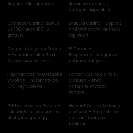
Account Management
Jocuri de cazinou și
categorii disponibile
Casinozer Casino | Bonus
Dracula Casino – Deposit
De 100% avec 100 FS
and Withdrawal Methods
gratuits
Explained
Dragonia Kasyno w Polsce
F1 Casino –
– Odpowiedzialna Gra i
Bezpieczeństwo graczy i
Zarządzanie Kontem
ochrona danych
Flagman Casino Dostępne
Fontan Casino dla Polski –
w Polsce – Automaty do
Obsługa klienta i
Gry i Gry Stołowe
dostępne metody
kontaktu
GG bet casino w Polsce –
Goldbet Casino Aplikacja
Jak działa kasyno online i
dla Polski – Gra mobilna
dostępne opcje gry
na smartfonach i
tabletach