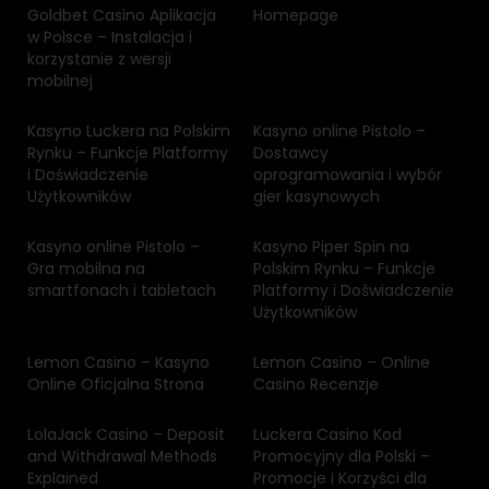
Goldbet Casino Aplikacja
Homepage
w Polsce – Instalacja i
korzystanie z wersji
mobilnej
Kasyno Luckera na Polskim
Kasyno online Pistolo –
Rynku – Funkcje Platformy
Dostawcy
i Doświadczenie
oprogramowania i wybór
Użytkowników
gier kasynowych
Kasyno online Pistolo –
Kasyno Piper Spin na
Gra mobilna na
Polskim Rynku – Funkcje
smartfonach i tabletach
Platformy i Doświadczenie
Użytkowników
Lemon Casino – Kasyno
Lemon Casino – Online
Online Oficjalna Strona
Casino Recenzje
LolaJack Casino – Deposit
Luckera Casino Kod
and Withdrawal Methods
Promocyjny dla Polski –
Explained
Promocje i Korzyści dla