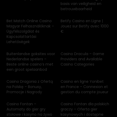
basis van veiligheid en
betrouwbaarheid
Bet Match Online Casino
Betify Casino en Ligne |
Magyar Felhasználóknak –
Jouez sur Betify avec 1000
Ügyfélszolgálat és
€
Kapcsolattartási
Lehetőségek
Buitenlandse goksites voor
Casino Dracula – Game
Nederlandse spelers –
Providers and Available
Beste online casino’s met
Casino Categories
een groot spelaanbod
Casino Dragonia z Ofertą
Casino en ligne Yonibet
na Polskę – Bonusy,
en France – Connexion et
Promocje i Nagrody
gestion du compte joueur
Casino Fontan –
Casino Fontan dla polskich
Automaty do gier gry
graczy – Oferta gier
stołowe i kasyno na żywo
kasynowych i dostępne