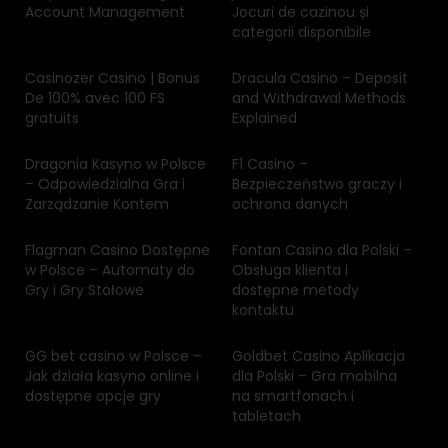
Account Management
Jocuri de cazinou și
categorii disponibile
Casinozer Casino | Bonus
Dracula Casino – Deposit
De 100% avec 100 FS
and Withdrawal Methods
gratuits
Explained
Dragonia Kasyno w Polsce
F1 Casino –
– Odpowiedzialna Gra i
Bezpieczeństwo graczy i
Zarządzanie Kontem
ochrona danych
Flagman Casino Dostępne
Fontan Casino dla Polski –
w Polsce – Automaty do
Obsługa klienta i
Gry i Gry Stołowe
dostępne metody
kontaktu
GG bet casino w Polsce –
Goldbet Casino Aplikacja
Jak działa kasyno online i
dla Polski – Gra mobilna
dostępne opcje gry
na smartfonach i
tabletach