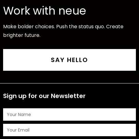
Work with neue
Make bolder choices. Push the status quo. Create
brighter future.
SAY HELLO
Sign up for our Newsletter