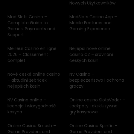
Nowych Użytkowników
Mad Slots Casino –
MadSlots Casino App –
Complete Guide to
Mobile Features and
Games, Payments and
Gaming Experience
Support
Meilleur Casino en ligne
Nejlepší nové online
2026 – Classement
casino CZ – srovnání
complet
českých kasin
Nové české online casino
NV Casino –
– aktuální žebříček
bezpieczeństwo i ochrona
nejlepších kasin
graczy
NV Casino online –
Online casino SlotsVader –
licencja i wiarygodność
Jackpoty i ekskluzywne
kasyna
gry kasynowe
Online Casino Smash –
Online Casino Spinfin –
Game Providers and
Game Providers and