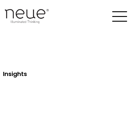
Insights