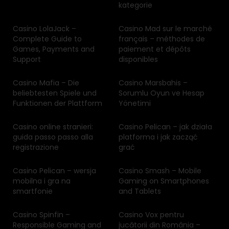
kategorie
Casino LolaJack –
Casino Mad sur le marché
Complete Guide to
français – méthodes de
Games, Payments and
paiement et dépôts
Support
disponibles
Casino Mafia – Die
Casino Marsbahis –
beliebtesten Spiele und
Sorumlu Oyun ve Hesap
Funktionen der Plattform
Yönetimi
Casino online stranieri:
Casino Pelican – jak działa
guida passo passo alla
platforma i jak zacząć
registrazione
grać
Casino Pelican – wersja
Casino Smash – Mobile
mobilna i gra na
Gaming on Smartphones
smartfonie
and Tablets
Casino Spinfin –
Casino Vox pentru
Responsible Gaming and
jucătorii din România –