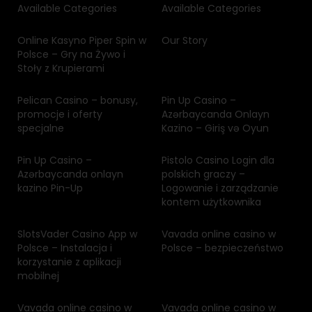
Available Categories
Available Categories
Online Kasyno Piper Spin w
Our Story
Polsce – Gry na Żywo i
Stoły z Krupierami
Pelican Casino – bonusy,
Pin Up Casino –
promocje i oferty
Azərbaycanda Onlayn
specjalne
Kazino – Giriş və Oyun
Pin Up Casino –
Pistolo Casino Login dla
Azərbaycanda onlayn
polskich graczy –
kazino Pin-Up
Logowanie i zarządzanie
kontem użytkownika
SlotsVader Casino App w
Vavada online casino w
Polsce – Instalacja i
Polsce – bezpieczeństwo
korzystanie z aplikacji
mobilnej
Vavada online casino w
Vavada online casino w