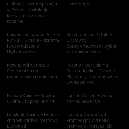
Goldbet Casino Aplikacja
Homepage
w Polsce – Instalacja i
korzystanie z wersji
mobilnej
Kasyno Luckera na Polskim
Kasyno online Pistolo –
Rynku – Funkcje Platformy
Dostawcy
i Doświadczenie
oprogramowania i wybór
Użytkowników
gier kasynowych
Kasyno online Pistolo –
Kasyno Piper Spin na
Gra mobilna na
Polskim Rynku – Funkcje
smartfonach i tabletach
Platformy i Doświadczenie
Użytkowników
Lemon Casino – Kasyno
Lemon Casino – Online
Online Oficjalna Strona
Casino Recenzje
LolaJack Casino – Deposit
Luckera Casino Kod
and Withdrawal Methods
Promocyjny dla Polski –
Explained
Promocje i Korzyści dla