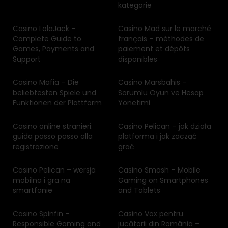
kategorie
Casino LolaJack –
Casino Mad sur le marché
Complete Guide to
français – méthodes de
Games, Payments and
paiement et dépôts
Support
disponibles
Casino Mafia – Die
Casino Marsbahis –
beliebtesten Spiele und
Sorumlu Oyun ve Hesap
Funktionen der Plattform
Yönetimi
Casino online stranieri:
Casino Pelican – jak działa
guida passo passo alla
platforma i jak zacząć
registrazione
grać
Casino Pelican – wersja
Casino Smash – Mobile
mobilna i gra na
Gaming on Smartphones
smartfonie
and Tablets
Casino Spinfin –
Casino Vox pentru
Responsible Gaming and
jucătorii din România –