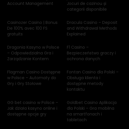
Account Management
Jocuri de cazinou și
categorii disponibile
Casinozer Casino | Bonus
Dracula Casino – Deposit
De 100% avec 100 FS
and Withdrawal Methods
gratuits
Explained
Dragonia Kasyno w Polsce
F1 Casino –
– Odpowiedzialna Gra i
Bezpieczeństwo graczy i
Zarządzanie Kontem
ochrona danych
Flagman Casino Dostępne
Fontan Casino dla Polski –
w Polsce – Automaty do
Obsługa klienta i
Gry i Gry Stołowe
dostępne metody
kontaktu
GG bet casino w Polsce –
Goldbet Casino Aplikacja
Jak działa kasyno online i
dla Polski – Gra mobilna
dostępne opcje gry
na smartfonach i
tabletach