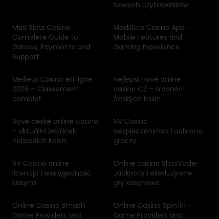
Nowych Użytkowników
Mad Slots Casino –
MadSlots Casino App –
Complete Guide to
Mobile Features and
Games, Payments and
Gaming Experience
Support
Meilleur Casino en ligne
Nejlepší nové online
2026 – Classement
casino CZ – srovnání
complet
českých kasin
Nové české online casino
NV Casino –
– aktuální žebříček
bezpieczeństwo i ochrona
nejlepších kasin
graczy
NV Casino online –
Online casino SlotsVader –
licencja i wiarygodność
Jackpoty i ekskluzywne
kasyna
gry kasynowe
Online Casino Smash –
Online Casino Spinfin –
Game Providers and
Game Providers and