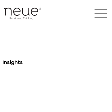
Insights