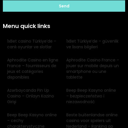
Send
Menu quick links
1xBet casino Türkiye’de –
1xBet Türkiye’de – güvenlik
canlı oyunlar ve slotlar
ve lisans bilgileri
Aphrodite Casino en ligne
Aphrodite Casino France –
France – fournisseurs de
jouer sur mobile depuis un
jeux et catégories
smartphone ou une
disponibles
tablette
Azərbaycanda Pin Up
Beep Beep Kasyno online
Casino – Onlayn Kazino
– bezpieczeństwo i
Girişi
niezawodność
Beep Beep Kasyno online
Beste buitenlandse online
– cechy
casino voor spelers uit
charakterystyczne
Nederland – Ranking op