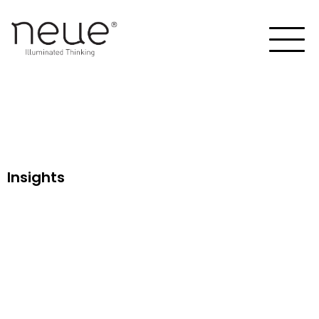
Insights