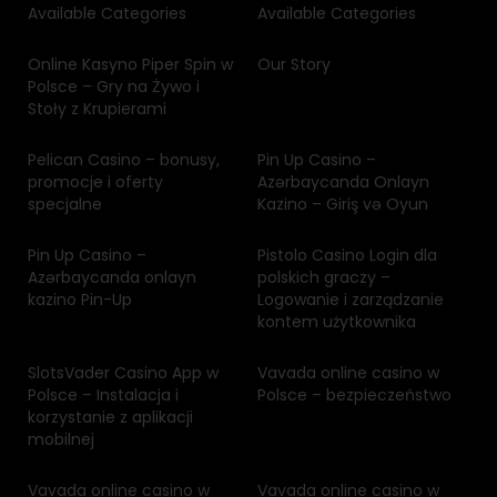
Available Categories
Available Categories
Online Kasyno Piper Spin w
Our Story
Polsce – Gry na Żywo i
Stoły z Krupierami
Pelican Casino – bonusy,
Pin Up Casino –
promocje i oferty
Azərbaycanda Onlayn
specjalne
Kazino – Giriş və Oyun
Pin Up Casino –
Pistolo Casino Login dla
Azərbaycanda onlayn
polskich graczy –
kazino Pin-Up
Logowanie i zarządzanie
kontem użytkownika
SlotsVader Casino App w
Vavada online casino w
Polsce – Instalacja i
Polsce – bezpieczeństwo
korzystanie z aplikacji
mobilnej
Vavada online casino w
Vavada online casino w