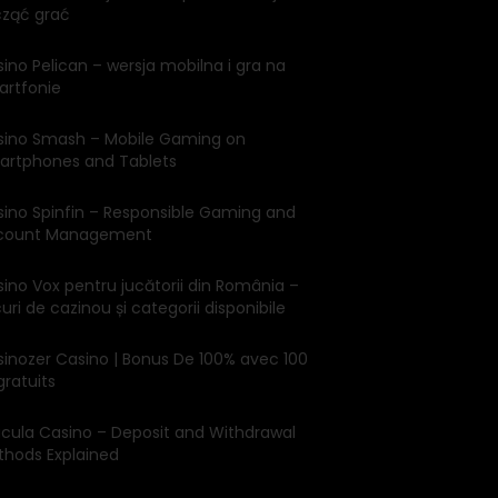
cząć grać
ino Pelican – wersja mobilna i gra na
artfonie
sino Smash – Mobile Gaming on
artphones and Tablets
ino Spinfin – Responsible Gaming and
count Management
ino Vox pentru jucătorii din România –
uri de cazinou și categorii disponibile
inozer Casino | Bonus De 100% avec 100
gratuits
cula Casino – Deposit and Withdrawal
hods Explained