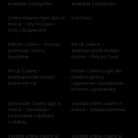
Available Categories
Available Categories
Online Kasyno Piper Spin w
Our Story
Polsce – Gry na Żywo i
Stoły z Krupierami
Pelican Casino – bonusy,
Pin Up Casino –
promocje i oferty
Azərbaycanda Onlayn
specjalne
Kazino – Giriş və Oyun
Pin Up Casino –
Pistolo Casino Login dla
Azərbaycanda onlayn
polskich graczy –
kazino Pin-Up
Logowanie i zarządzanie
kontem użytkownika
SlotsVader Casino App w
Vavada online casino w
Polsce – Instalacja i
Polsce – bezpieczeństwo
korzystanie z aplikacji
mobilnej
Vavada online casino w
Vavada online casino w