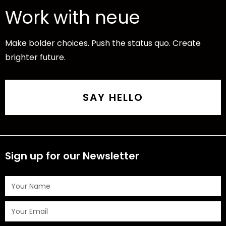
Work with neue
Make bolder choices. Push the status quo. Create
brighter future.
SAY HELLO
Sign up for our Newsletter