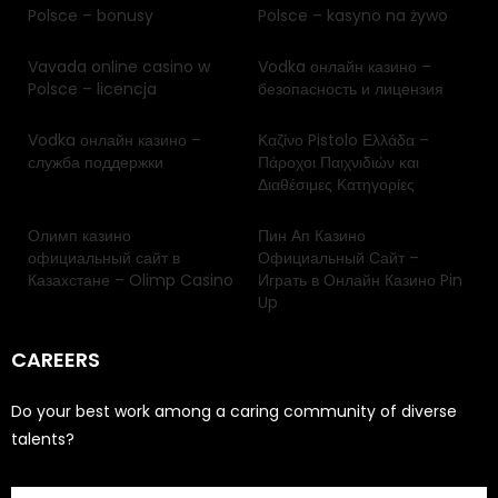
Polsce – bonusy
Polsce – kasyno na żywo
Vavada online casino w
Vodka онлайн казино –
Polsce – licencja
безопасность и лицензия
Vodka онлайн казино –
Καζίνο Pistolo Ελλάδα –
служба поддержки
Πάροχοι Παιχνιδιών και
Διαθέσιμες Κατηγορίες
Олимп казино
Пин Ап Казино
официальный сайт в
Официальный Сайт –
Казахстане – Olimp Casino
Играть в Онлайн Казино Pin
Up
CAREERS
Do your best work among a caring community of diverse
talents?