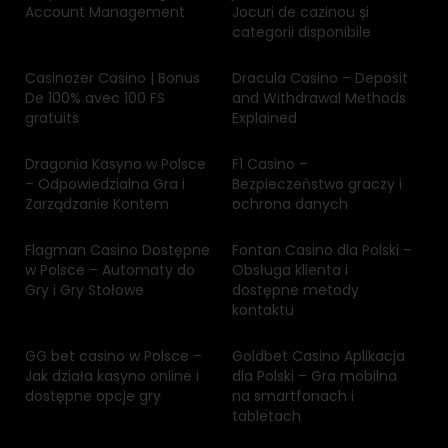
Account Management
Jocuri de cazinou și
categorii disponibile
Casinozer Casino | Bonus
Dracula Casino – Deposit
De 100% avec 100 FS
and Withdrawal Methods
gratuits
Explained
Dragonia Kasyno w Polsce
F1 Casino –
– Odpowiedzialna Gra i
Bezpieczeństwo graczy i
Zarządzanie Kontem
ochrona danych
Flagman Casino Dostępne
Fontan Casino dla Polski –
w Polsce – Automaty do
Obsługa klienta i
Gry i Gry Stołowe
dostępne metody
kontaktu
GG bet casino w Polsce –
Goldbet Casino Aplikacja
Jak działa kasyno online i
dla Polski – Gra mobilna
dostępne opcje gry
na smartfonach i
tabletach