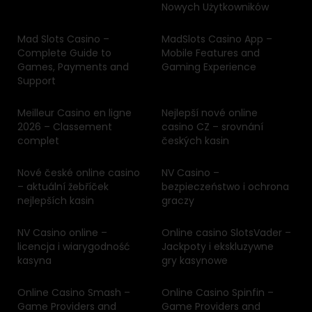
Nowych Użytkowników
Mad Slots Casino –
MadSlots Casino App –
Complete Guide to
Mobile Features and
Games, Payments and
Gaming Experience
Support
Meilleur Casino en ligne
Nejlepší nové online
2026 – Classement
casino CZ – srovnání
complet
českých kasin
Nové české online casino
NV Casino –
– aktuální žebříček
bezpieczeństwo i ochrona
nejlepších kasin
graczy
NV Casino online –
Online casino SlotsVader –
licencja i wiarygodność
Jackpoty i ekskluzywne
kasyna
gry kasynowe
Online Casino Smash –
Online Casino Spinfin –
Game Providers and
Game Providers and