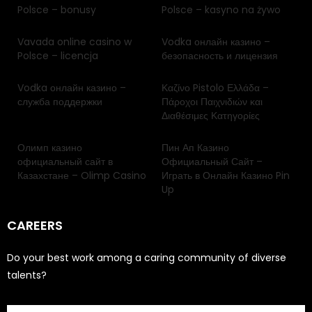
Polsce – bonusy
Polsce – kasyno na żywo
Vavada online casino w
Vodka онлайн казино –
Polsce – licencja
безопасность и лицензия
Vodka онлайн казино –
Καζίνο Pistolo Ελλάδα –
служба поддержки
Πάροχοι Παιχνιδιών και
Διαθέσιμες Κατηγορίες
Олимп казино
Пин Ап Казино
официальный сайт в
Официальный Сайт –
Казахстане – Olimp Casino
Играть в Онлайн Казино Pin
Up
CAREERS
Do your best work among a caring community of diverse
talents?