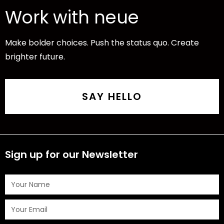
Work with neue
Make bolder choices. Push the status quo. Create
brighter future.
SAY HELLO
Sign up for our Newsletter