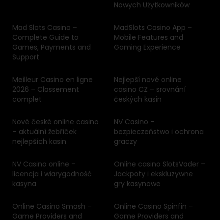
Nowych Użytkowników
Mad Slots Casino –
MadSlots Casino App –
Complete Guide to
Mobile Features and
Games, Payments and
Gaming Experience
Support
Meilleur Casino en ligne
Nejlepší nové online
2026 – Classement
casino CZ – srovnání
complet
českých kasin
Nové české online casino
NV Casino –
– aktuální žebříček
bezpieczeństwo i ochrona
nejlepších kasin
graczy
NV Casino online –
Online casino SlotsVader –
licencja i wiarygodność
Jackpoty i ekskluzywne
kasyna
gry kasynowe
Online Casino Smash –
Online Casino Spinfin –
Game Providers and
Game Providers and