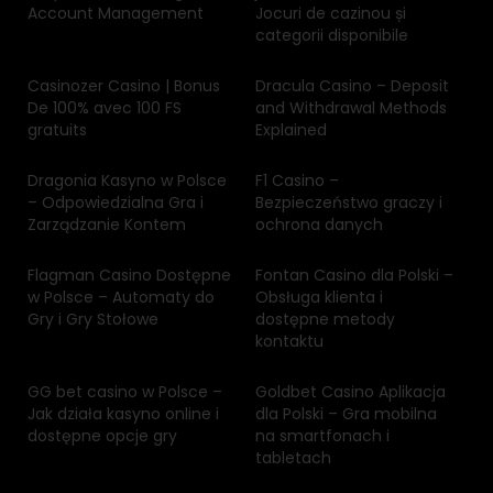
Account Management
Jocuri de cazinou și
categorii disponibile
Casinozer Casino | Bonus
Dracula Casino – Deposit
De 100% avec 100 FS
and Withdrawal Methods
gratuits
Explained
Dragonia Kasyno w Polsce
F1 Casino –
– Odpowiedzialna Gra i
Bezpieczeństwo graczy i
Zarządzanie Kontem
ochrona danych
Flagman Casino Dostępne
Fontan Casino dla Polski –
w Polsce – Automaty do
Obsługa klienta i
Gry i Gry Stołowe
dostępne metody
kontaktu
GG bet casino w Polsce –
Goldbet Casino Aplikacja
Jak działa kasyno online i
dla Polski – Gra mobilna
dostępne opcje gry
na smartfonach i
tabletach