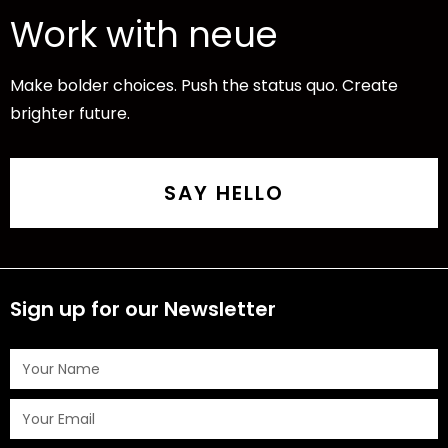
Work with neue
Make bolder choices. Push the status quo. Create
brighter future.
SAY HELLO
Sign up for our Newsletter