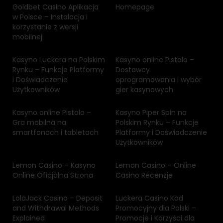
Goldbet Casino Aplikacja
Homepage
w Polsce – Instalacja i
korzystanie z wersji
mobilnej
Kasyno Luckera na Polskim
Kasyno online Pistolo –
Rynku – Funkcje Platformy
Dostawcy
i Doświadczenie
oprogramowania i wybór
Użytkowników
gier kasynowych
Kasyno online Pistolo –
Kasyno Piper Spin na
Gra mobilna na
Polskim Rynku – Funkcje
smartfonach i tabletach
Platformy i Doświadczenie
Użytkowników
Lemon Casino – Kasyno
Lemon Casino – Online
Online Oficjalna Strona
Casino Recenzje
LolaJack Casino – Deposit
Luckera Casino Kod
and Withdrawal Methods
Promocyjny dla Polski –
Explained
Promocje i Korzyści dla