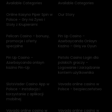
Available Categories
Available Categories
Online Kasyno Piper Spin w
Our Story
Polsce – Gry na Żywo i
Stoły z Krupierami
Pelican Casino – bonusy,
Pin Up Casino –
promocje i oferty
Azərbaycanda Onlayn
specjalne
Kazino – Giriş və Oyun
Pin Up Casino –
Pistolo Casino Login dla
Azərbaycanda onlayn
polskich graczy –
kazino Pin-Up
Logowanie i zarządzanie
kontem użytkownika
SlotsVader Casino App w
Vavada online casino w
Polsce – Instalacja i
Polsce – bezpieczeństwo
korzystanie z aplikacji
mobilnej
Vavada online casino w
Vavada online casino w