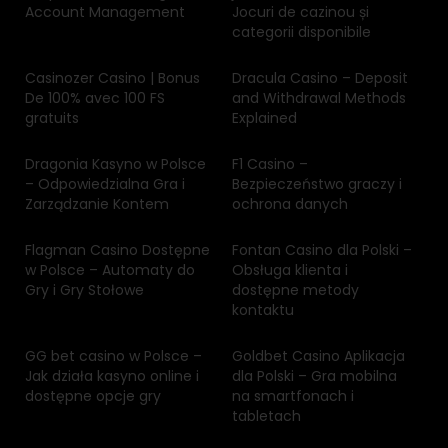
Account Management
Jocuri de cazinou și
categorii disponibile
Casinozer Casino | Bonus
Dracula Casino – Deposit
De 100% avec 100 FS
and Withdrawal Methods
gratuits
Explained
Dragonia Kasyno w Polsce
F1 Casino –
– Odpowiedzialna Gra i
Bezpieczeństwo graczy i
Zarządzanie Kontem
ochrona danych
Flagman Casino Dostępne
Fontan Casino dla Polski –
w Polsce – Automaty do
Obsługa klienta i
Gry i Gry Stołowe
dostępne metody
kontaktu
GG bet casino w Polsce –
Goldbet Casino Aplikacja
Jak działa kasyno online i
dla Polski – Gra mobilna
dostępne opcje gry
na smartfonach i
tabletach