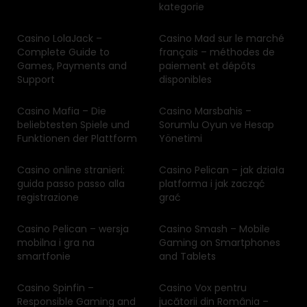
kategorie
Casino LolaJack –
Casino Mad sur le marché
Complete Guide to
français – méthodes de
Games, Payments and
paiement et dépôts
Support
disponibles
Casino Mafia – Die
Casino Marsbahis –
beliebtesten Spiele und
Sorumlu Oyun ve Hesap
Funktionen der Plattform
Yönetimi
Casino online stranieri:
Casino Pelican – jak działa
guida passo passo alla
platforma i jak zacząć
registrazione
grać
Casino Pelican – wersja
Casino Smash – Mobile
mobilna i gra na
Gaming on Smartphones
smartfonie
and Tablets
Casino Spinfin –
Casino Vox pentru
Responsible Gaming and
jucătorii din România –