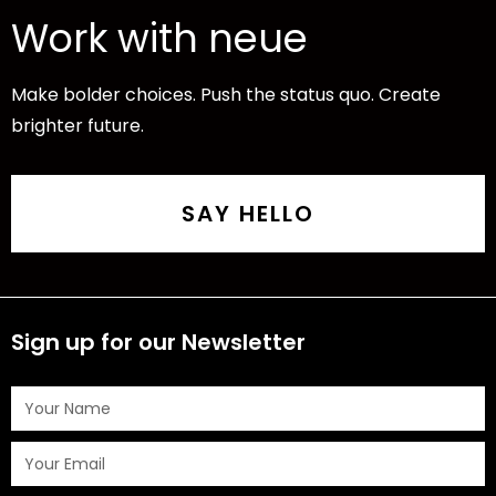
Work with neue
Make bolder choices. Push the status quo. Create
brighter future.
SAY HELLO
Sign up for our Newsletter