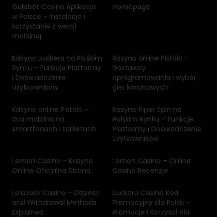
Goldbet Casino Aplikacja
Homepage
w Polsce – Instalacja i
korzystanie z wersji
mobilnej
Kasyno Luckera na Polskim
Kasyno online Pistolo –
Rynku – Funkcje Platformy
Dostawcy
i Doświadczenie
oprogramowania i wybór
Użytkowników
gier kasynowych
Kasyno online Pistolo –
Kasyno Piper Spin na
Gra mobilna na
Polskim Rynku – Funkcje
smartfonach i tabletach
Platformy i Doświadczenie
Użytkowników
Lemon Casino – Kasyno
Lemon Casino – Online
Online Oficjalna Strona
Casino Recenzje
LolaJack Casino – Deposit
Luckera Casino Kod
and Withdrawal Methods
Promocyjny dla Polski –
Explained
Promocje i Korzyści dla