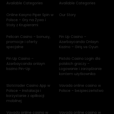
Available Categories
Available Categories
Online Kasyno Piper Spin w
Our Story
Polsce – Gry na Żywo i
Stoły z Krupierami
Pelican Casino – bonusy,
Pin Up Casino –
promocje i oferty
Azərbaycanda Onlayn
specjalne
Kazino – Giriş və Oyun
Pin Up Casino –
Pistolo Casino Login dla
Azərbaycanda onlayn
polskich graczy –
kazino Pin-Up
Logowanie i zarządzanie
kontem użytkownika
SlotsVader Casino App w
Vavada online casino w
Polsce – Instalacja i
Polsce – bezpieczeństwo
korzystanie z aplikacji
mobilnej
Vavada online casino w
Vavada online casino w