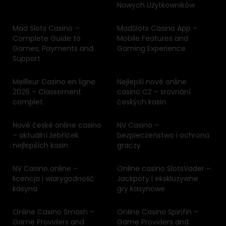
Nowych Użytkowników
Mad Slots Casino –
MadSlots Casino App –
Complete Guide to
Mobile Features and
Games, Payments and
Gaming Experience
Support
Meilleur Casino en ligne
Nejlepší nové online
2026 – Classement
casino CZ – srovnání
complet
českých kasin
Nové české online casino
NV Casino –
– aktuální žebříček
bezpieczeństwo i ochrona
nejlepších kasin
graczy
NV Casino online –
Online casino SlotsVader –
licencja i wiarygodność
Jackpoty i ekskluzywne
kasyna
gry kasynowe
Online Casino Smash –
Online Casino Spinfin –
Game Providers and
Game Providers and