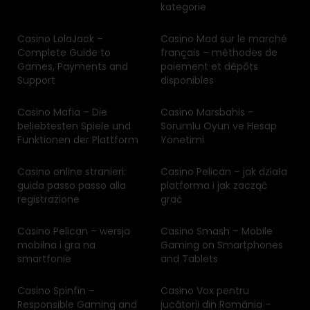
kategorie
Casino LolaJack –
Casino Mad sur le marché
Complete Guide to
français – méthodes de
Games, Payments and
paiement et dépôts
Support
disponibles
Casino Mafia – Die
Casino Marsbahis –
beliebtesten Spiele und
Sorumlu Oyun ve Hesap
Funktionen der Plattform
Yönetimi
Casino online stranieri:
Casino Pelican – jak działa
guida passo passo alla
platforma i jak zacząć
registrazione
grać
Casino Pelican – wersja
Casino Smash – Mobile
mobilna i gra na
Gaming on Smartphones
smartfonie
and Tablets
Casino Spinfin –
Casino Vox pentru
Responsible Gaming and
jucătorii din România –