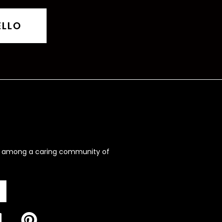
ELLO
k among a caring community of