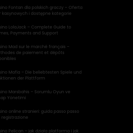
ino Fontan dla polskich graczy – Oferta
r kasynowych i dostępne kategorie
ino LolaJack – Complete Guide to
mes, Payments and Support
ino Mad sur le marché français –
thodes de paiement et dépôts
ponibles
ino Mafia – Die beliebtesten Spiele und
ktionen der Plattform
ino Marsbahis – Sorumlu Oyun ve
sap Yönetimi
ino online stranieri: guida passo passo
a registrazione
ino Pelican – jak działa platforma i jak