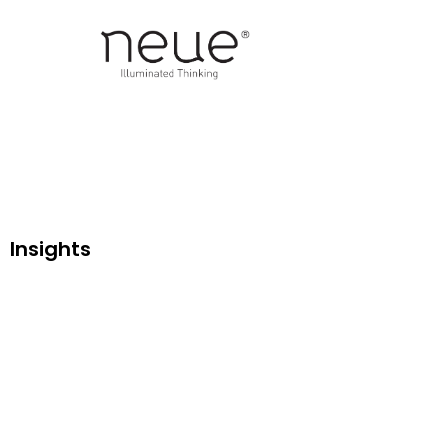
Insights