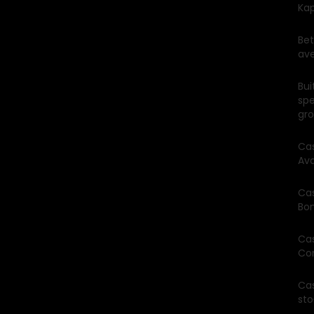
Kap
Bet
av
Bui
spe
gr
Cas
Ava
Cas
Bon
Cas
Con
Cas
sto