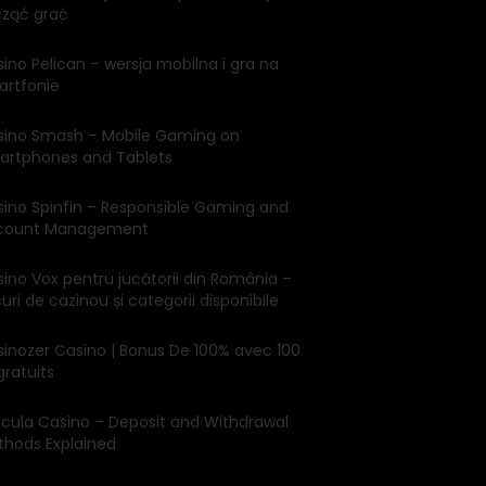
cząć grać
ino Pelican – wersja mobilna i gra na
artfonie
sino Smash – Mobile Gaming on
artphones and Tablets
ino Spinfin – Responsible Gaming and
count Management
ino Vox pentru jucătorii din România –
uri de cazinou și categorii disponibile
inozer Casino | Bonus De 100% avec 100
gratuits
cula Casino – Deposit and Withdrawal
hods Explained