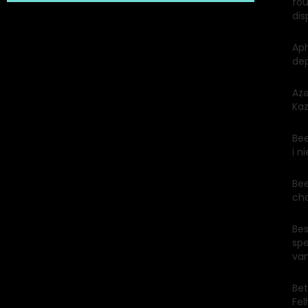
fou
dis
Aph
dep
Azə
Kaz
Bee
i n
Bee
ch
Bes
spe
van
Bet
Fel