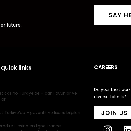
SAY H
er future.
quick links
CAREERS
Do your best wor
et casino Türkiye’de – canlı oyunlar ve
diverse talents?
tlar
JOIN US
et Türkiye’de – güvenlik ve lisans bilgileri
rodite Casino en ligne France –