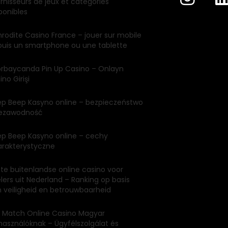
rnisseurs de jeux et catégories
ponibles
rodite Casino France – jouer sur mobile
uis un smartphone ou une tablette
rbaycanda Pin Up Casino – Onlayn
ino Girişi
p Beep Kasyno online – bezpieczeństwo
iezawodność
p Beep Kasyno online – cechy
arakterystyczne
te buitenlandse online casino voor
lers uit Nederland – Ranking op basis
 veiligheid en betrouwbaarheid
 Match Online Casino Magyar
használóknak – Ügyfélszolgálat és