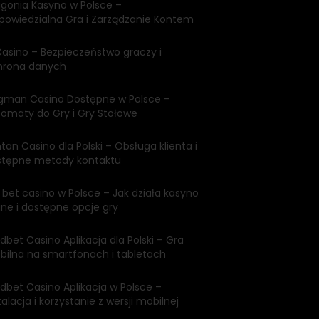
gonia Kasyno w Polsce –
owiedzialna Gra i Zarządzanie Kontem
Casino – Bezpieczeństwo graczy i
hrona danych
agman Casino Dostępne w Polsce –
omaty do Gry i Gry Stołowe
tan Casino dla Polski – Obsługa klienta i
stępne metody kontaktu
bet casino w Polsce – Jak działa kasyno
ine i dostępne opcje gry
dbet Casino Aplikacja dla Polski – Gra
ilna na smartfonach i tabletach
dbet Casino Aplikacja w Polsce –
talacja i korzystanie z wersji mobilnej