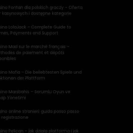
ino Fontan dla polskich graczy – Oferta
r kasynowych i dostępne kategorie
ino LolaJack – Complete Guide to
mes, Payments and Support
ino Mad sur le marché français –
thodes de paiement et dépôts
ponibles
ino Mafia – Die beliebtesten Spiele und
ktionen der Plattform
ino Marsbahis – Sorumlu Oyun ve
sap Yönetimi
ino online stranieri: guida passo passo
a registrazione
ino Pelican – jak działa platforma i jak