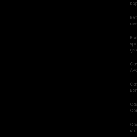
Kap
Bet
av
Bui
spe
gr
Cas
Ava
Cas
Bon
Cas
Con
Cas
sto