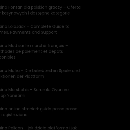
ino Fontan dla polskich graczy – Oferta
r kasynowych i dostępne kategorie
ino LolaJack – Complete Guide to
mes, Payments and Support
ino Mad sur le marché français –
thodes de paiement et dépôts
ponibles
ino Mafia – Die beliebtesten Spiele und
ktionen der Plattform
ino Marsbahis – Sorumlu Oyun ve
sap Yönetimi
ino online stranieri: guida passo passo
a registrazione
ino Pelican – jak działa platforma i jak