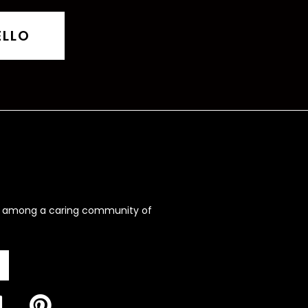
ELLO
k among a caring community of