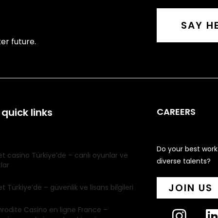
SAY H
er future.
quick links
CAREERS
Do your best wor
et casino Türkiye’de – canlı oyunlar ve
diverse talents?
tlar
JOIN US
et Türkiye’de – güvenlik ve lisans bilgileri
rodite Casino en ligne France –