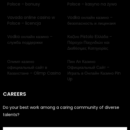
Polsce – bonusy
Polsce – kasyno na żywo
Vavada online casino w
Vodka онлайн казино –
Polsce – licencja
безопасность и лицензия
Vodka онлайн казино –
Καζίνο Pistolo Ελλάδα –
служба поддержки
Πάροχοι Παιχνιδιών και
Διαθέσιμες Κατηγορίες
Олимп казино
Пин Ап Казино
официальный сайт в
Официальный Сайт –
Казахстане – Olimp Casino
Играть в Онлайн Казино Pin
Up
CAREERS
Do your best work among a caring community of diverse
talents?