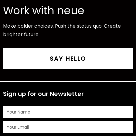
Work with neue
Make bolder choices. Push the status quo. Create
brighter future.
SAY HELLO
Sign up for our Newsletter