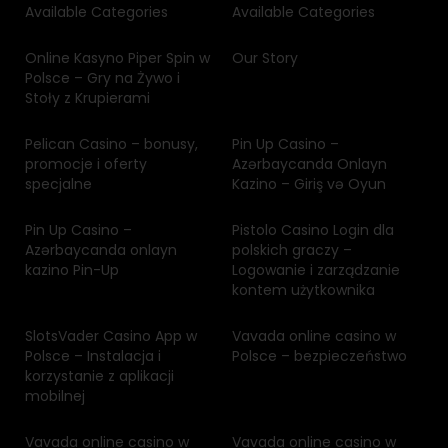
Available Categories
Available Categories
Online Kasyno Piper Spin w
Our Story
Polsce – Gry na Żywo i
Stoły z Krupierami
Pelican Casino – bonusy,
Pin Up Casino –
promocje i oferty
Azərbaycanda Onlayn
specjalne
Kazino – Giriş və Oyun
Pin Up Casino –
Pistolo Casino Login dla
Azərbaycanda onlayn
polskich graczy –
kazino Pin-Up
Logowanie i zarządzanie
kontem użytkownika
SlotsVader Casino App w
Vavada online casino w
Polsce – Instalacja i
Polsce – bezpieczeństwo
korzystanie z aplikacji
mobilnej
Vavada online casino w
Vavada online casino w