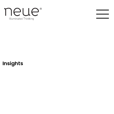
Insights