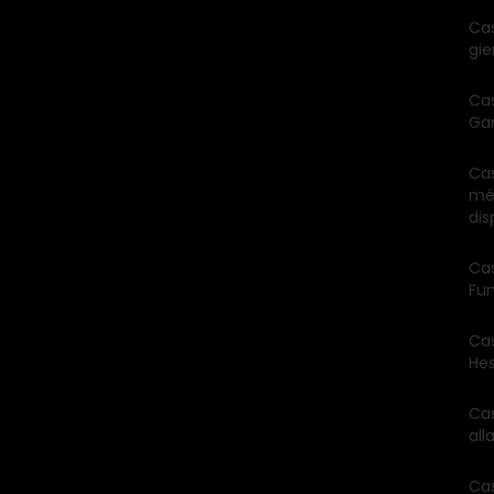
Cas
gie
Cas
Ga
Cas
mé
dis
Cas
Fun
Cas
He
Cas
all
Cas