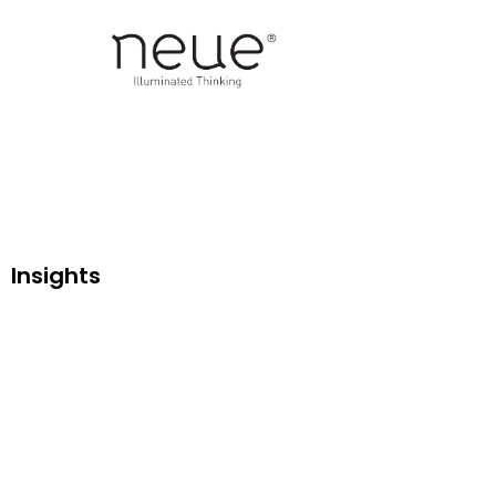
Insights