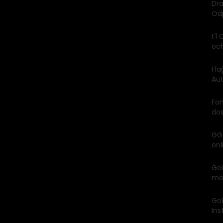
Dra
Odp
F1 
oc
Fl
Aut
Fon
do
GG 
onl
Gol
mob
Gol
Ins