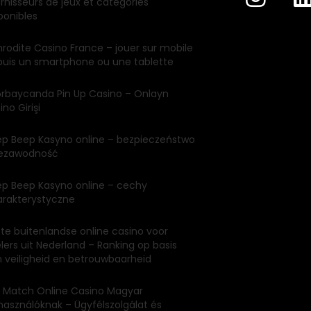
rnisseurs de jeux et catégories
ponibles
rodite Casino France – jouer sur mobile
uis un smartphone ou une tablette
rbaycanda Pin Up Casino – Onlayn
ino Girişi
p Beep Kasyno online – bezpieczeństwo
iezawodność
p Beep Kasyno online – cechy
arakterystyczne
te buitenlandse online casino voor
lers uit Nederland – Ranking op basis
 veiligheid en betrouwbaarheid
 Match Online Casino Magyar
használóknak – Ügyfélszolgálat és