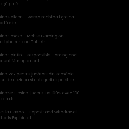
cząć grać
ino Pelican – wersja mobilna i gra na
artfonie
sino Smash – Mobile Gaming on
artphones and Tablets
ino Spinfin – Responsible Gaming and
count Management
ino Vox pentru jucătorii din România –
uri de cazinou și categorii disponibile
inozer Casino | Bonus De 100% avec 100
gratuits
cula Casino – Deposit and Withdrawal
hods Explained