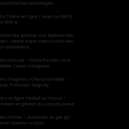
csolattartási Lehetőségek
ify Casino en Ligne | Jouez sur Betify
ec 1000 €
tenlandse goksites voor Nederlandse
lers – Beste online casino’s met een
oot spelaanbod
ino Dracula – Game Providers and
ilable Casino Categories
ino Dragonia z Ofertą na Polskę –
usy, Promocje i Nagrody
ino en ligne Yonibet en France –
nexion et gestion du compte joueur
ino Fontan – Automaty do gier gry
łowe i kasyno na żywo