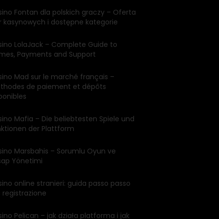
ino Fontan dla polskich graczy – Oferta
r kasynowych i dostępne kategorie
ino LolaJack – Complete Guide to
mes, Payments and Support
ino Mad sur le marché français –
thodes de paiement et dépôts
ponibles
ino Mafia – Die beliebtesten Spiele und
ktionen der Plattform
ino Marsbahis – Sorumlu Oyun ve
sap Yönetimi
ino online stranieri: guida passo passo
a registrazione
ino Pelican – jak działa platforma i jak