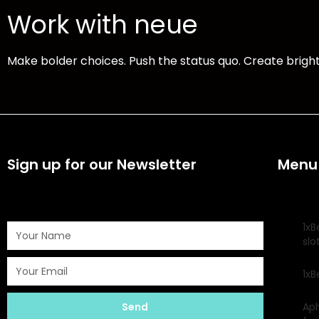
Work with neue
Make bolder choices. Push the status quo. Create bright
Sign up for our Newsletter
Menu 
1xB
slo
1xB
Send
Aph