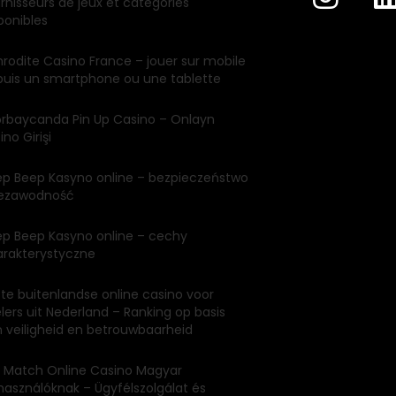
rnisseurs de jeux et catégories
ponibles
rodite Casino France – jouer sur mobile
uis un smartphone ou une tablette
rbaycanda Pin Up Casino – Onlayn
ino Girişi
p Beep Kasyno online – bezpieczeństwo
iezawodność
p Beep Kasyno online – cechy
arakterystyczne
te buitenlandse online casino voor
lers uit Nederland – Ranking op basis
 veiligheid en betrouwbaarheid
 Match Online Casino Magyar
használóknak – Ügyfélszolgálat és