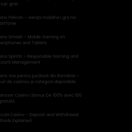
cząć grać
ino Pelican – wersja mobilna i gra na
artfonie
sino Smash – Mobile Gaming on
artphones and Tablets
ino Spinfin – Responsible Gaming and
count Management
ino Vox pentru jucătorii din România –
uri de cazinou și categorii disponibile
inozer Casino | Bonus De 100% avec 100
gratuits
cula Casino – Deposit and Withdrawal
hods Explained