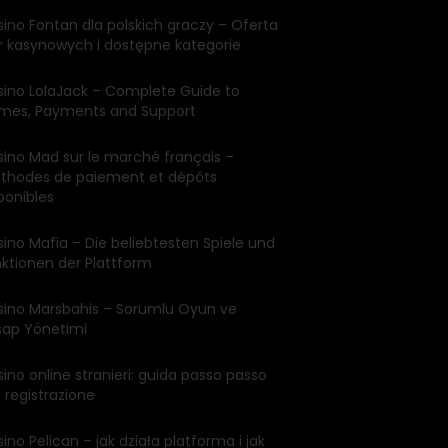
ino Fontan dla polskich graczy – Oferta
r kasynowych i dostępne kategorie
ino LolaJack – Complete Guide to
mes, Payments and Support
ino Mad sur le marché français –
thodes de paiement et dépôts
ponibles
ino Mafia – Die beliebtesten Spiele und
ktionen der Plattform
ino Marsbahis – Sorumlu Oyun ve
sap Yönetimi
ino online stranieri: guida passo passo
a registrazione
ino Pelican – jak działa platforma i jak