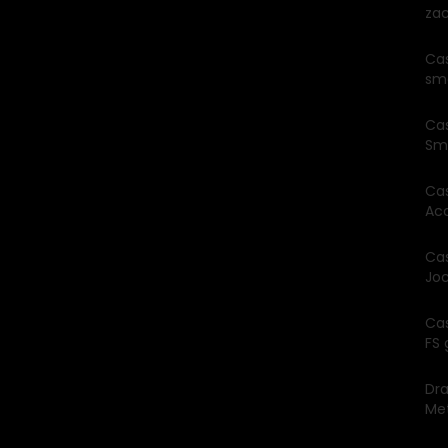
za
Cas
sm
Ca
Sm
Cas
Ac
Cas
Joc
Cas
FS 
Dra
Met