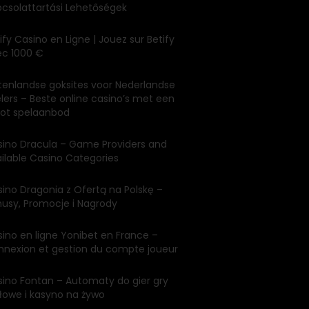
csolattartási Lehetőségek
ify Casino en Ligne | Jouez sur Betify
ec 1000 €
tenlandse goksites voor Nederlandse
lers – Beste online casino’s met een
oot spelaanbod
ino Dracula – Game Providers and
ilable Casino Categories
ino Dragonia z Ofertą na Polskę –
usy, Promocje i Nagrody
ino en ligne Yonibet en France –
nexion et gestion du compte joueur
ino Fontan – Automaty do gier gry
łowe i kasyno na żywo