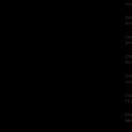
za
Cas
sm
Ca
Sm
Cas
Ac
Cas
Joc
Cas
FS 
Dra
Met