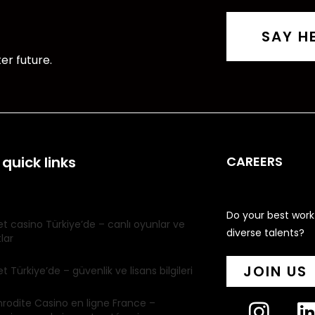
SAY H
er future.
quick links
CAREERS
Do your best wor
et casino Türkiye’de – canlı oyunlar ve
diverse talents?
tlar
JOIN US
et Türkiye’de – güvenlik ve lisans bilgileri
rodite Casino en ligne France –