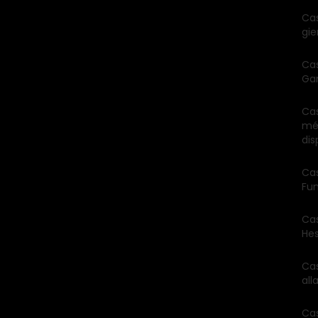
Cas
gie
Cas
Ga
Cas
mé
dis
Cas
Fun
Cas
He
Cas
all
Cas