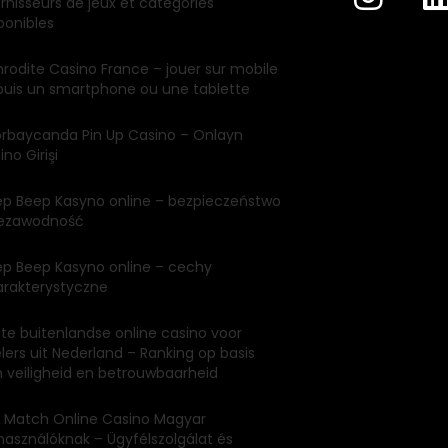
rnisseurs de jeux et catégories
ponibles
rodite Casino France – jouer sur mobile
uis un smartphone ou une tablette
rbaycanda Pin Up Casino – Onlayn
ino Girişi
p Beep Kasyno online – bezpieczeństwo
iezawodność
p Beep Kasyno online – cechy
arakterystyczne
te buitenlandse online casino voor
lers uit Nederland – Ranking op basis
 veiligheid en betrouwbaarheid
 Match Online Casino Magyar
használóknak – Ügyfélszolgálat és