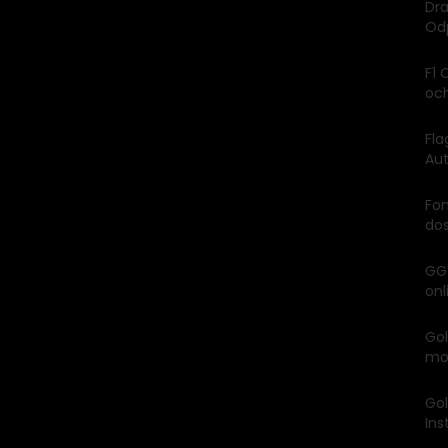
Dra
Odp
F1 
oc
Fl
Aut
Fon
do
GG 
onl
Gol
mob
Gol
Ins