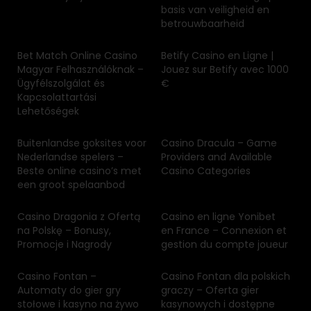
basis van veiligheid en
betrouwbaarheid
Bet Match Online Casino
Betify Casino en Ligne |
Magyar Felhasználóknak –
Jouez sur Betify avec 1000
Ügyfélszolgálat és
€
Kapcsolattartási
Lehetőségek
Buitenlandse goksites voor
Casino Dracula – Game
Nederlandse spelers –
Providers and Available
Beste online casino’s met
Casino Categories
een groot spelaanbod
Casino Dragonia z Ofertą
Casino en ligne Yonibet
na Polskę – Bonusy,
en France – Connexion et
Promocje i Nagrody
gestion du compte joueur
Casino Fontan –
Casino Fontan dla polskich
Automaty do gier gry
graczy – Oferta gier
stołowe i kasyno na żywo
kasynowych i dostępne