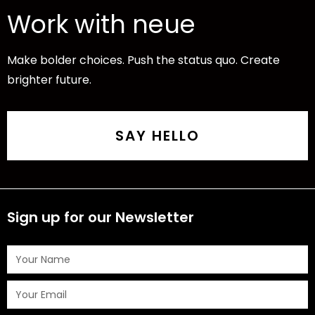
Work with neue
Make bolder choices. Push the status quo. Create
brighter future.
SAY HELLO
Sign up for our Newsletter