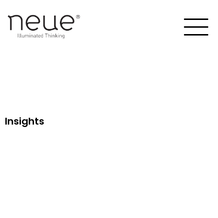
Insights