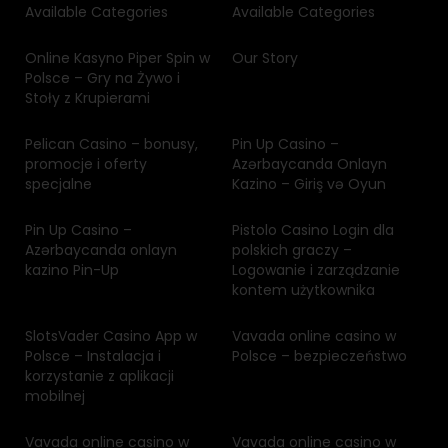
Available Categories
Available Categories
Online Kasyno Piper Spin w
Our Story
Polsce – Gry na Żywo i
Stoły z Krupierami
Pelican Casino – bonusy,
Pin Up Casino –
promocje i oferty
Azərbaycanda Onlayn
specjalne
Kazino – Giriş və Oyun
Pin Up Casino –
Pistolo Casino Login dla
Azərbaycanda onlayn
polskich graczy –
kazino Pin-Up
Logowanie i zarządzanie
kontem użytkownika
SlotsVader Casino App w
Vavada online casino w
Polsce – Instalacja i
Polsce – bezpieczeństwo
korzystanie z aplikacji
mobilnej
Vavada online casino w
Vavada online casino w