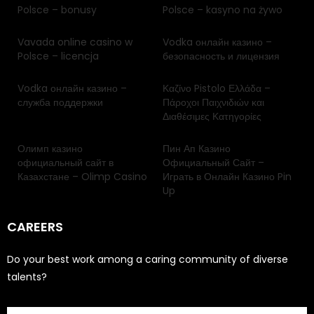
Polsce – bonusy
Polsce – kasyno na żywo
Vavada online casino w
Vodka онлайн казино –
Polsce – licencja
безопасность и лицензия
Vodka онлайн казино –
Καζίνο Pistolo Ελλάδα –
служба поддержки
Πάροχοι Παιχνιδιών και
Διαθέσιμες Κατηγορίες
Олимп казино
Пин Ап Казино
официальный сайт в
Официальный Сайт –
Казахстане – Olimp Casino
Играть в Онлайн Казино Pin
Up
CAREERS
Do your best work among a caring community of diverse
talents?