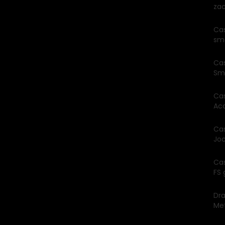
za
Cas
sm
Ca
Sm
Cas
Ac
Cas
Joc
Cas
FS 
Dra
Met