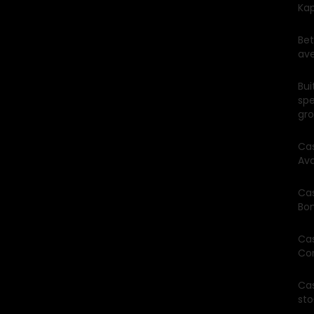
Kap
Bet
av
Bui
spe
gr
Cas
Ava
Cas
Bon
Cas
Con
Cas
sto