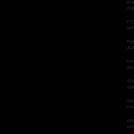
Dra
Odp
F1 
oc
Fl
Aut
Fon
do
GG 
onl
Gol
mob
Gol
Ins