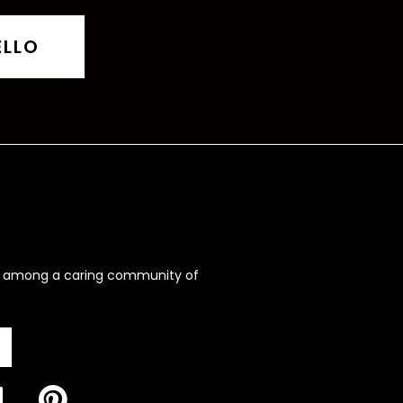
ELLO
k among a caring community of