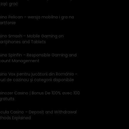
cząć grać
ino Pelican – wersja mobilna i gra na
artfonie
sino Smash – Mobile Gaming on
artphones and Tablets
ino Spinfin – Responsible Gaming and
count Management
ino Vox pentru jucătorii din România –
uri de cazinou și categorii disponibile
inozer Casino | Bonus De 100% avec 100
gratuits
cula Casino – Deposit and Withdrawal
hods Explained