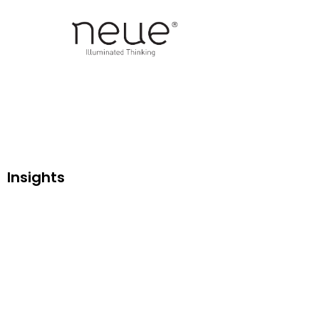
Insights