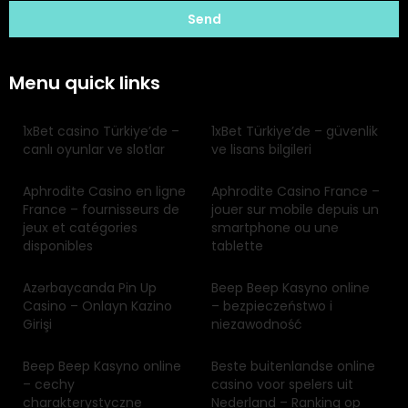
Send
Menu quick links
1xBet casino Türkiye’de –
1xBet Türkiye’de – güvenlik
canlı oyunlar ve slotlar
ve lisans bilgileri
Aphrodite Casino en ligne
Aphrodite Casino France –
France – fournisseurs de
jouer sur mobile depuis un
jeux et catégories
smartphone ou une
disponibles
tablette
Azərbaycanda Pin Up
Beep Beep Kasyno online
Casino – Onlayn Kazino
– bezpieczeństwo i
Girişi
niezawodność
Beep Beep Kasyno online
Beste buitenlandse online
– cechy
casino voor spelers uit
charakterystyczne
Nederland – Ranking op