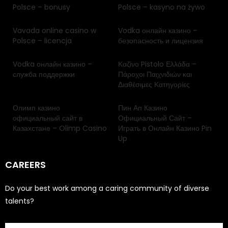
Polsce – bonusy
Polsce – kasyno na żywo
Vavada online casino w
Vodka онлайн казино –
Polsce – licencja
безопасность и лицензия
Vodka онлайн казино –
Καζίνο Pistolo Ελλάδα –
служба поддержки
Πάροχοι Παιχνιδιών και
Διαθέσιμες Κατηγορίες
Олимп казино
Пин Ап Казино
официальный сайт в
Официальный Сайт –
Казахстане – Olimp Casino
Играть в Онлайн Казино Pin
Up
CAREERS
Do your best work among a caring community of diverse
talents?