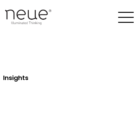
Insights