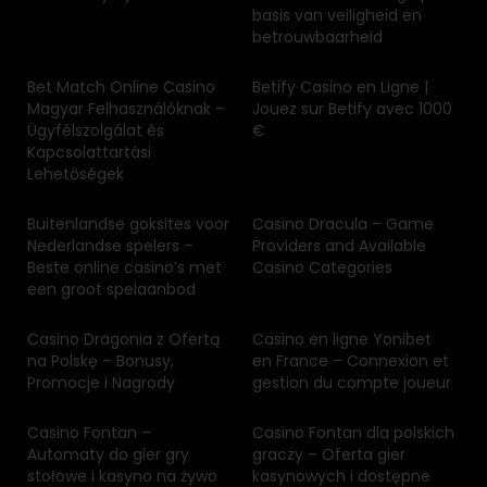
basis van veiligheid en
betrouwbaarheid
Bet Match Online Casino
Betify Casino en Ligne |
Magyar Felhasználóknak –
Jouez sur Betify avec 1000
Ügyfélszolgálat és
€
Kapcsolattartási
Lehetőségek
Buitenlandse goksites voor
Casino Dracula – Game
Nederlandse spelers –
Providers and Available
Beste online casino’s met
Casino Categories
een groot spelaanbod
Casino Dragonia z Ofertą
Casino en ligne Yonibet
na Polskę – Bonusy,
en France – Connexion et
Promocje i Nagrody
gestion du compte joueur
Casino Fontan –
Casino Fontan dla polskich
Automaty do gier gry
graczy – Oferta gier
stołowe i kasyno na żywo
kasynowych i dostępne