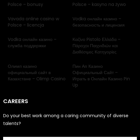
Polsce – bonusy
Polsce – kasyno na żywo
Vavada online casino w
Vodka онлайн казино –
Polsce – licencja
безопасность и лицензия
Vodka онлайн казино –
Καζίνο Pistolo Ελλάδα –
служба поддержки
Πάροχοι Παιχνιδιών και
Διαθέσιμες Κατηγορίες
Олимп казино
Пин Ап Казино
официальный сайт в
Официальный Сайт –
Казахстане – Olimp Casino
Играть в Онлайн Казино Pin
Up
CAREERS
Do your best work among a caring community of diverse
talents?