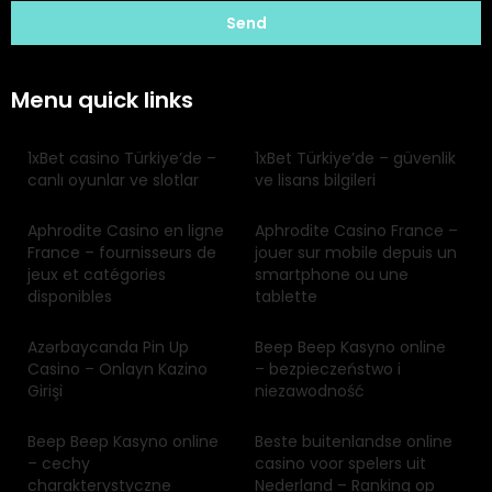
Send
Menu quick links
1xBet casino Türkiye’de –
1xBet Türkiye’de – güvenlik
canlı oyunlar ve slotlar
ve lisans bilgileri
Aphrodite Casino en ligne
Aphrodite Casino France –
France – fournisseurs de
jouer sur mobile depuis un
jeux et catégories
smartphone ou une
disponibles
tablette
Azərbaycanda Pin Up
Beep Beep Kasyno online
Casino – Onlayn Kazino
– bezpieczeństwo i
Girişi
niezawodność
Beep Beep Kasyno online
Beste buitenlandse online
– cechy
casino voor spelers uit
charakterystyczne
Nederland – Ranking op