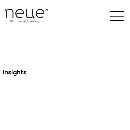
Insights