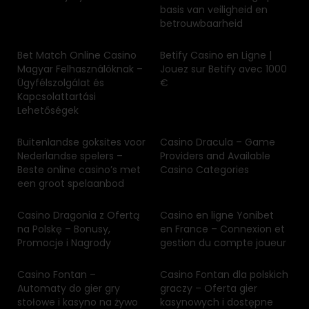
basis van veiligheid en
betrouwbaarheid
Bet Match Online Casino
Betify Casino en Ligne |
Magyar Felhasználóknak –
Jouez sur Betify avec 1000
Ügyfélszolgálat és
€
Kapcsolattartási
Lehetőségek
Buitenlandse goksites voor
Casino Dracula – Game
Nederlandse spelers –
Providers and Available
Beste online casino’s met
Casino Categories
een groot spelaanbod
Casino Dragonia z Ofertą
Casino en ligne Yonibet
na Polskę – Bonusy,
en France – Connexion et
Promocje i Nagrody
gestion du compte joueur
Casino Fontan –
Casino Fontan dla polskich
Automaty do gier gry
graczy – Oferta gier
stołowe i kasyno na żywo
kasynowych i dostępne