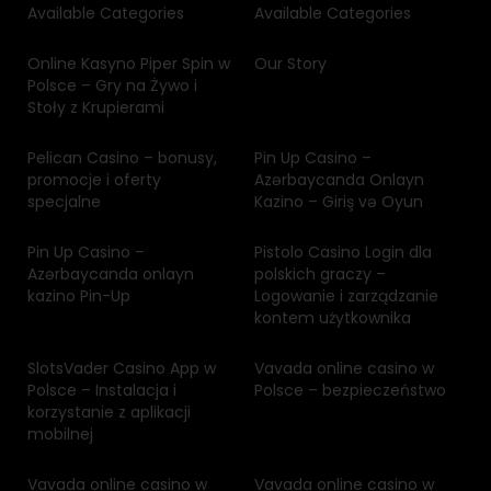
Available Categories
Available Categories
Online Kasyno Piper Spin w
Our Story
Polsce – Gry na Żywo i
Stoły z Krupierami
Pelican Casino – bonusy,
Pin Up Casino –
promocje i oferty
Azərbaycanda Onlayn
specjalne
Kazino – Giriş və Oyun
Pin Up Casino –
Pistolo Casino Login dla
Azərbaycanda onlayn
polskich graczy –
kazino Pin-Up
Logowanie i zarządzanie
kontem użytkownika
SlotsVader Casino App w
Vavada online casino w
Polsce – Instalacja i
Polsce – bezpieczeństwo
korzystanie z aplikacji
mobilnej
Vavada online casino w
Vavada online casino w