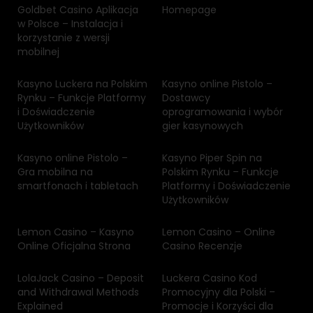
Goldbet Casino Aplikacja
Homepage
w Polsce – Instalacja i
korzystanie z wersji
mobilnej
Kasyno Luckera na Polskim
Kasyno online Pistolo –
Rynku – Funkcje Platformy
Dostawcy
i Doświadczenie
oprogramowania i wybór
Użytkowników
gier kasynowych
Kasyno online Pistolo –
Kasyno Piper Spin na
Gra mobilna na
Polskim Rynku – Funkcje
smartfonach i tabletach
Platformy i Doświadczenie
Użytkowników
Lemon Casino – Kasyno
Lemon Casino – Online
Online Oficjalna Strona
Casino Recenzje
LolaJack Casino – Deposit
Luckera Casino Kod
and Withdrawal Methods
Promocyjny dla Polski –
Explained
Promocje i Korzyści dla