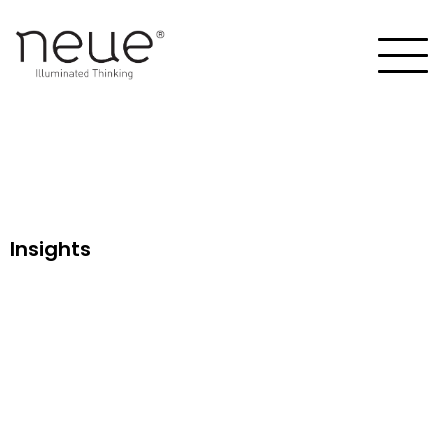
Insights