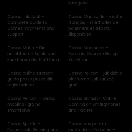
kategorie
Casino LolaJack –
Casino Mad sur le marché
Complete Guide to
français – méthodes de
Games, Payments and
paiement et dépôts
Support
disponibles
Casino Mafia – Die
Casino Marsbahis –
beliebtesten Spiele und
Sorumlu Oyun ve Hesap
Funktionen der Plattform
Yönetimi
Casino online stranieri:
Casino Pelican – jak działa
guida passo passo alla
platforma i jak zacząć
registrazione
grać
Casino Pelican – wersja
Casino Smash – Mobile
mobilna i gra na
Gaming on Smartphones
smartfonie
and Tablets
Casino Spinfin –
Casino Vox pentru
Responsible Gaming and
jucătorii din România –