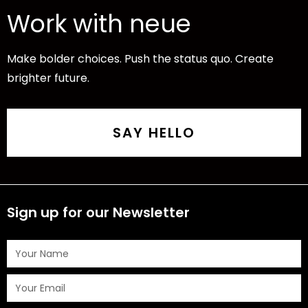
Work with neue
Make bolder choices. Push the status quo. Create
brighter future.
SAY HELLO
Sign up for our Newsletter