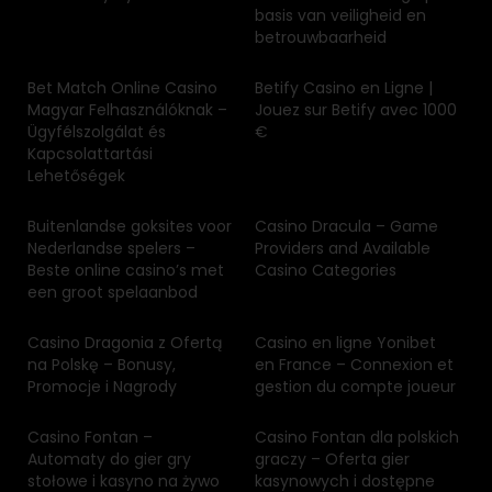
basis van veiligheid en
betrouwbaarheid
Bet Match Online Casino
Betify Casino en Ligne |
Magyar Felhasználóknak –
Jouez sur Betify avec 1000
Ügyfélszolgálat és
€
Kapcsolattartási
Lehetőségek
Buitenlandse goksites voor
Casino Dracula – Game
Nederlandse spelers –
Providers and Available
Beste online casino’s met
Casino Categories
een groot spelaanbod
Casino Dragonia z Ofertą
Casino en ligne Yonibet
na Polskę – Bonusy,
en France – Connexion et
Promocje i Nagrody
gestion du compte joueur
Casino Fontan –
Casino Fontan dla polskich
Automaty do gier gry
graczy – Oferta gier
stołowe i kasyno na żywo
kasynowych i dostępne