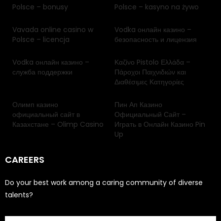
Polsce – bonusy
Polsce – kasyno na żywo
Vavada online casino w
Vodka онлайн казино –
Polsce – licencja
безопасность и лицензия
Vodka онлайн казино –
Καζίνο Pistolo Ελλάδα –
служба поддержки
Πάροχοι Παιχνιδιών και
Διαθέσιμες Κατηγορίες
Олимп казино
Пин Ап Казино
официальный сайт в
Официальный Сайт –
Казахстане – Olimp Casino
Играть в Онлайн Казино Pin
Up
CAREERS
Do your best work among a caring community of diverse
talents?