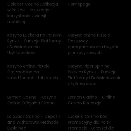
Goldbet Casino Aplikacja
Homepage
w Polsce – Instalacja i
korzystanie z wersji
mobilnej
Kasyno Luckera na Polskim
Kasyno online Pistolo –
Rynku – Funkcje Platformy
Dostawcy
i Doświadczenie
oprogramowania i wybór
Użytkowników
gier kasynowych
Kasyno online Pistolo –
Kasyno Piper Spin na
Gra mobilna na
Polskim Rynku – Funkcje
smartfonach i tabletach
Platformy i Doświadczenie
Użytkowników
Lemon Casino – Kasyno
Lemon Casino – Online
Online Oficjalna Strona
Casino Recenzje
LolaJack Casino – Deposit
Luckera Casino Kod
and Withdrawal Methods
Promocyjny dla Polski –
Explained
Promocje i Korzyści dla