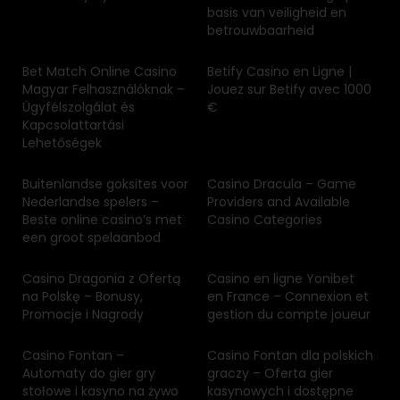
basis van veiligheid en
betrouwbaarheid
Bet Match Online Casino
Betify Casino en Ligne |
Magyar Felhasználóknak –
Jouez sur Betify avec 1000
Ügyfélszolgálat és
€
Kapcsolattartási
Lehetőségek
Buitenlandse goksites voor
Casino Dracula – Game
Nederlandse spelers –
Providers and Available
Beste online casino’s met
Casino Categories
een groot spelaanbod
Casino Dragonia z Ofertą
Casino en ligne Yonibet
na Polskę – Bonusy,
en France – Connexion et
Promocje i Nagrody
gestion du compte joueur
Casino Fontan –
Casino Fontan dla polskich
Automaty do gier gry
graczy – Oferta gier
stołowe i kasyno na żywo
kasynowych i dostępne