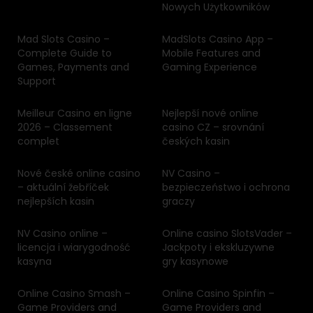
Nowych Użytkowników
Mad Slots Casino –
MadSlots Casino App –
Complete Guide to
Mobile Features and
Games, Payments and
Gaming Experience
Support
Meilleur Casino en ligne
Nejlepší nové online
2026 – Classement
casino CZ – srovnání
complet
českých kasin
Nové české online casino
NV Casino –
– aktuální žebříček
bezpieczeństwo i ochrona
nejlepších kasin
graczy
NV Casino online –
Online casino SlotsVader –
licencja i wiarygodność
Jackpoty i ekskluzywne
kasyna
gry kasynowe
Online Casino Smash –
Online Casino Spinfin –
Game Providers and
Game Providers and