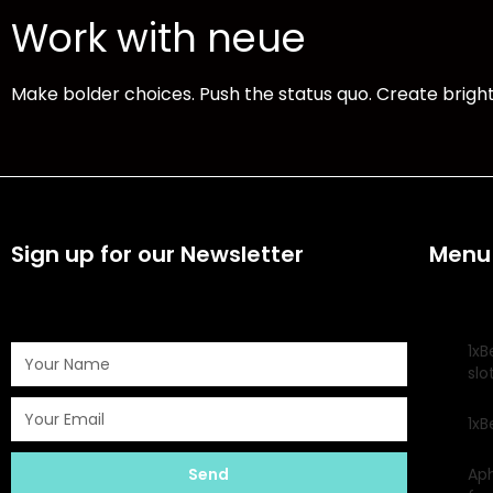
Work with neue
Make bolder choices. Push the status quo. Create bright
Sign up for our Newsletter
Menu 
1xB
slo
1xB
Send
Aph