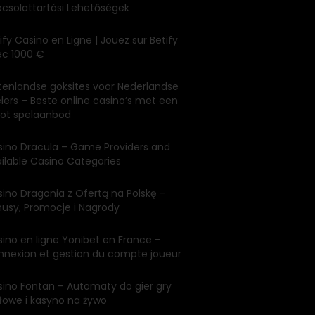
csolattartási Lehetőségek
ify Casino en Ligne | Jouez sur Betify
ec 1000 €
tenlandse goksites voor Nederlandse
lers – Beste online casino’s met een
oot spelaanbod
ino Dracula – Game Providers and
ilable Casino Categories
ino Dragonia z Ofertą na Polskę –
usy, Promocje i Nagrody
ino en ligne Yonibet en France –
nexion et gestion du compte joueur
ino Fontan – Automaty do gier gry
łowe i kasyno na żywo