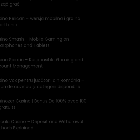
cząć grać
ino Pelican – wersja mobilna i gra na
artfonie
sino Smash – Mobile Gaming on
artphones and Tablets
ino Spinfin – Responsible Gaming and
count Management
ino Vox pentru jucătorii din România –
uri de cazinou și categorii disponibile
inozer Casino | Bonus De 100% avec 100
gratuits
cula Casino – Deposit and Withdrawal
hods Explained