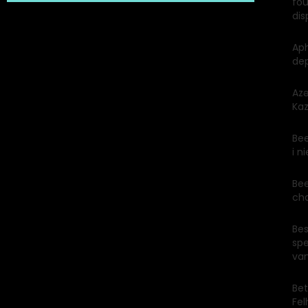
fou
dis
Aph
dep
Azə
Kaz
Bee
i n
Bee
ch
Bes
spe
van
Bet
Fel