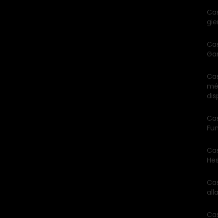
Cas
gie
Cas
Ga
Cas
mé
dis
Cas
Fun
Cas
He
Cas
all
Cas