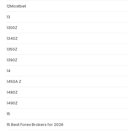
12Mostbet
13
1300Z
1340Z
1350Z
1390Z
14
1450A Z
1480Z
1490Z
15
15 Best Forex Brokers for 2026