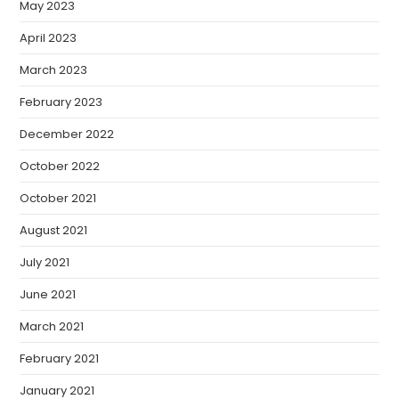
May 2023
April 2023
March 2023
February 2023
December 2022
October 2022
October 2021
August 2021
July 2021
June 2021
March 2021
February 2021
January 2021