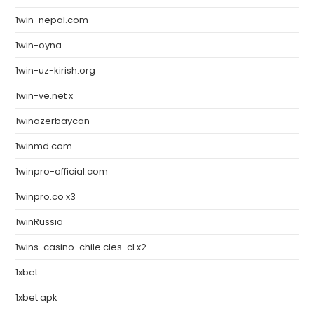
1win-nepal.com
1win-oyna
1win-uz-kirish.org
1win-ve.net x
1winazerbaycan
1winmd.com
1winpro-official.com
1winpro.co x3
1winRussia
1wins-casino-chile.cles-cl x2
1xbet
1xbet apk