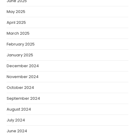
June 2025
May 2025
April 2025
March 2025
February 2025
January 2025
December 2024
November 2024
October 2024
September 2024
August 2024
July 2024
June 2024