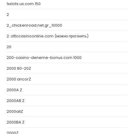
1xslots.us.com 150
2
2_chickenroad.net.gr_10000
2. ottocasinoonline.com (можно прогонять)
20
200-casino-deneme-bonus.com 1000
2000 80-20Z
2000 ancorZ
2000A Z
2000AB Z
2000allZ
2000BA Z
2000Z