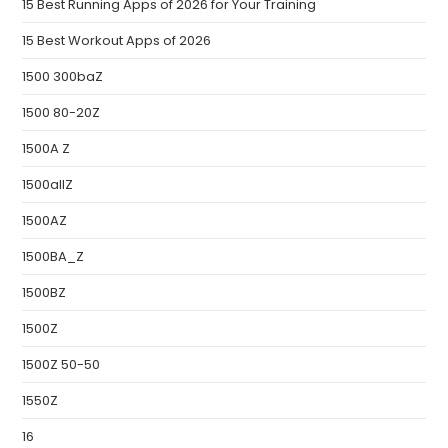
15 Best Running Apps of 2026 for Your Training
15 Best Workout Apps of 2026
1500 300baZ
1500 80-20Z
1500A Z
1500allZ
1500AZ
1500BA_Z
1500BZ
1500Z
1500Z 50-50
1550Z
16