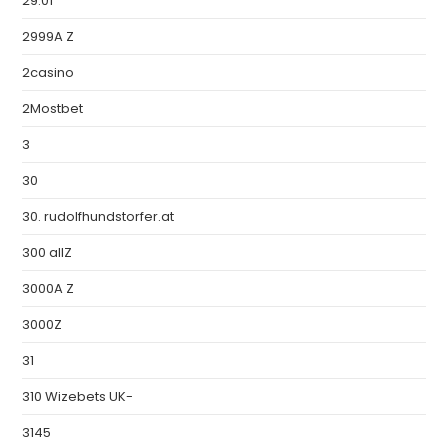
29.01
2999A Z
2casino
2Mostbet
3
30
30. rudolfhundstorfer.at
300 allZ
3000A Z
3000Z
31
310 Wizebets UK-
3145