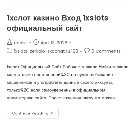
1хслот казино Вход 1xslots
официальный сайт
codist
April 13, 2026
1xslots-zerkalo-skachat.ru 100
0 Comments
1хслот Официальный Сайт Рабочее зеркало Найти зеркало
можно также посторонней%2C но нужно избежание
мошенников и употреблять данные своего аккаунта
только%2C если самоуверенны в официальном
праматерике сайта. После создания аккаунта можно…
Continue Reading