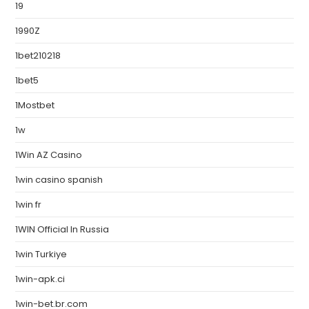
19
1990Z
1bet210218
1bet5
1Mostbet
1w
1Win AZ Casino
1win casino spanish
1win fr
1WIN Official In Russia
1win Turkiye
1win-apk.ci
1win-bet.br.com