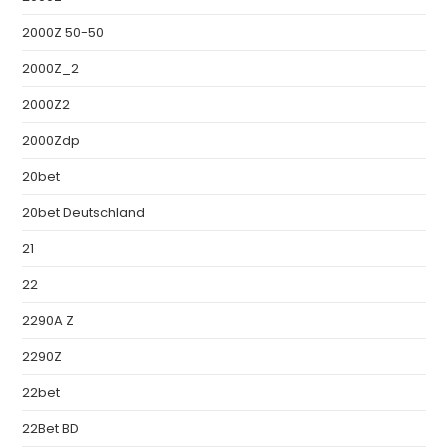
2000Z 50-50
2000Z_2
2000Z2
2000Zdp
20bet
20bet Deutschland
21
22
2290A Z
2290Z
22bet
22Bet BD