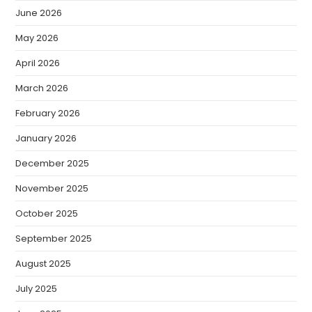
June 2026
May 2026
April 2026
March 2026
February 2026
January 2026
December 2025
November 2025
October 2025
September 2025
August 2025
July 2025