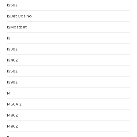
1250Z
12Bet Casino
12Mostbet
13
1300Z
1340Z
1350Z
1390Z
14
1450A Z
1480Z
1490Z