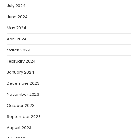
July 2024
June 2024
May 2024
April 2024
March 2024
February 2024
January 2024
December 2023
November 2023
October 2023
September 2023
August 2023