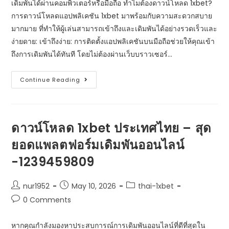
เดิมพันได้ผ่านคอมพิวเตอร์หรือมือถือ ทำไมต้องดาวน์โหลด 1xbet?
การดาวน์โหลดแอปพลิเคชัน 1xbet มาพร้อมกับความสะดวกสบาย
มากมาย ที่ทำให้ผู้เล่นสามารถเข้าถึงและเดิมพันได้อย่างรวดเร็วและ
ง่ายดาย: เข้าถึงง่าย: การติดตั้งแอปพลิเคชันบนมือถือช่วยให้คุณเข้า
ถึงการเดิมพันได้ทันที โดยไม่ต้องผ่านเว็บบราวเซอร์…
Continue Reading
ดาวน์โหลด 1xbet ประเทศไทย – สุด
ยอดแพลตฟอร์มเดิมพันออนไลน์
-1239459809
nur1952
May 10, 2026
thai-1xbet
0 Comments
หากคุณกำลังมองหาประสบการณ์การเดิมพันออนไลน์ที่ดีที่สุดใน