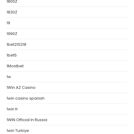
1800Z
1830Z
19
1990Z
1bet210218
1bet5
1Mostbet
1w
1Win AZ Casino
1win casino spanish
1win fr
1WIN Official In Russia
1win Turkiye