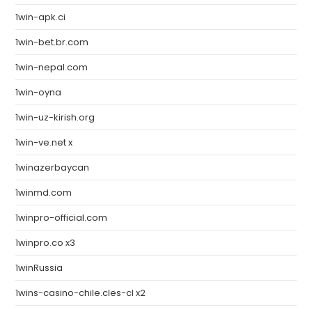
1win-apk.ci
1win-bet.br.com
1win-nepal.com
1win-oyna
1win-uz-kirish.org
1win-ve.net x
1winazerbaycan
1winmd.com
1winpro-official.com
1winpro.co x3
1winRussia
1wins-casino-chile.cles-cl x2