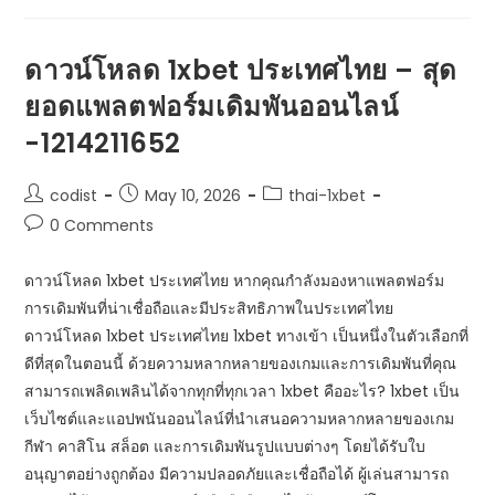
ดาวน์โหลด 1xbet ประเทศไทย – สุด
ยอดแพลตฟอร์มเดิมพันออนไลน์
-1214211652
codist
May 10, 2026
thai-1xbet
0 Comments
ดาวน์โหลด 1xbet ประเทศไทย หากคุณกำลังมองหาแพลตฟอร์ม
การเดิมพันที่น่าเชื่อถือและมีประสิทธิภาพในประเทศไทย
ดาวน์โหลด 1xbet ประเทศไทย 1xbet ทางเข้า เป็นหนึ่งในตัวเลือกที่
ดีที่สุดในตอนนี้ ด้วยความหลากหลายของเกมและการเดิมพันที่คุณ
สามารถเพลิดเพลินได้จากทุกที่ทุกเวลา 1xbet คืออะไร? 1xbet เป็น
เว็บไซต์และแอปพนันออนไลน์ที่นำเสนอความหลากหลายของเกม
กีฬา คาสิโน สล็อต และการเดิมพันรูปแบบต่างๆ โดยได้รับใบ
อนุญาตอย่างถูกต้อง มีความปลอดภัยและเชื่อถือได้ ผู้เล่นสามารถ