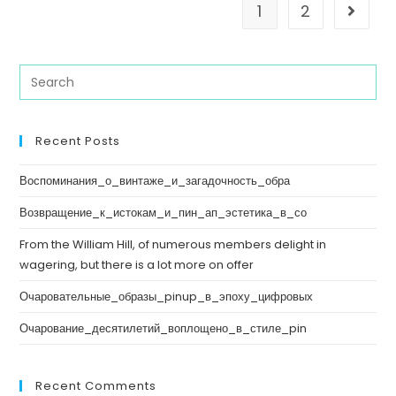
1
2
Recent Posts
Воспоминания_о_винтаже_и_загадочность_обра
Возвращение_к_истокам_и_пин_ап_эстетика_в_со
From the William Hill, of numerous members delight in
wagering, but there is a lot more on offer
Очаровательные_образы_pinup_в_эпоху_цифровых
Очарование_десятилетий_воплощено_в_стиле_pin
Recent Comments