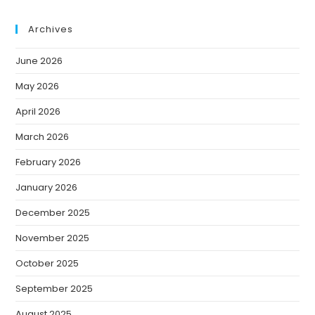
Archives
June 2026
May 2026
April 2026
March 2026
February 2026
January 2026
December 2025
November 2025
October 2025
September 2025
August 2025