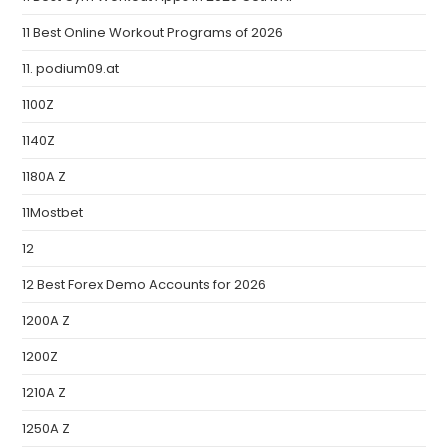
11 Best Online Workout Programs of 2026
11. podium09.at
1100Z
1140Z
1180A Z
11Mostbet
12
12 Best Forex Demo Accounts for 2026
1200A Z
1200Z
1210A Z
1250A Z