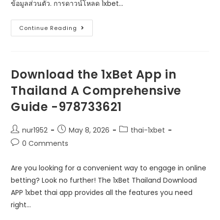
ข้อมูลส่วนตัว. การดาวน์โหลด 1xbet…
Continue Reading
Download the 1xBet App in
Thailand A Comprehensive
Guide -978733621
nur1952
May 8, 2026
thai-1xbet
0 Comments
Are you looking for a convenient way to engage in online
betting? Look no further! The 1xBet Thailand Download
APP 1xbet thai app provides all the features you need
right…