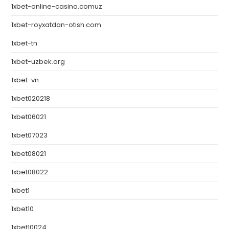
1xbet-online-casino.comuz
1xbet-royxatdan-otish.com
1xbet-tn
1xbet-uzbek.org
1xbet-vn
1xbet020218
1xbet06021
1xbet07023
1xbet08021
1xbet08022
1xbet1
1xbet10
1xbet10024