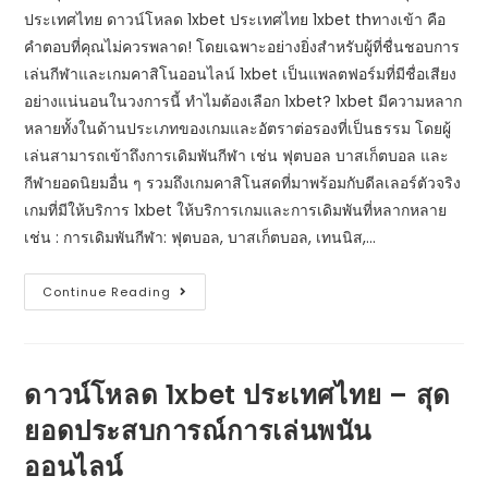
ประเทศไทย ดาวน์โหลด 1xbet ประเทศไทย 1xbet thทางเข้า คือ
คำตอบที่คุณไม่ควรพลาด! โดยเฉพาะอย่างยิ่งสำหรับผู้ที่ชื่นชอบการ
เล่นกีฬาและเกมคาสิโนออนไลน์ 1xbet เป็นแพลตฟอร์มที่มีชื่อเสียง
อย่างแน่นอนในวงการนี้ ทำไมต้องเลือก 1xbet? 1xbet มีความหลาก
หลายทั้งในด้านประเภทของเกมและอัตราต่อรองที่เป็นธรรม โดยผู้
เล่นสามารถเข้าถึงการเดิมพันกีฬา เช่น ฟุตบอล บาสเก็ตบอล และ
กีฬายอดนิยมอื่น ๆ รวมถึงเกมคาสิโนสดที่มาพร้อมกับดีลเลอร์ตัวจริง
เกมที่มีให้บริการ 1xbet ให้บริการเกมและการเดิมพันที่หลากหลาย
เช่น : การเดิมพันกีฬา: ฟุตบอล, บาสเก็ตบอล, เทนนิส,…
Continue Reading
ดาวน์โหลด 1xbet ประเทศไทย – สุด
ยอดประสบการณ์การเล่นพนัน
ออนไลน์