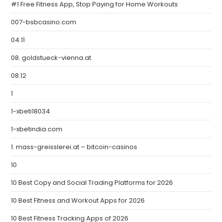
#1 Free Fitness App, Stop Paying for Home Workouts
007-bsbcasino.com
04.11
08. goldstueck-vienna.at
08.12
1
1-xbeti18034
1-xbetindia.com
1. mass-greisslerei.at – bitcoin-casinos
10
10 Best Copy and Social Trading Platforms for 2026
10 Best Fitness and Workout Apps for 2026
10 Best Fitness Tracking Apps of 2026