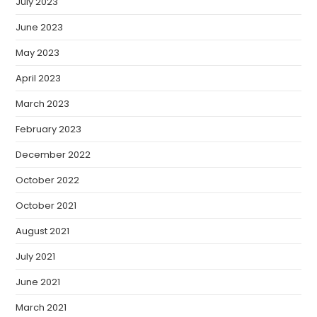
July 2023
June 2023
May 2023
April 2023
March 2023
February 2023
December 2022
October 2022
October 2021
August 2021
July 2021
June 2021
March 2021