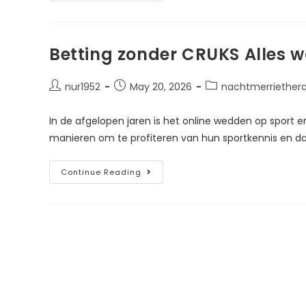
Betting zonder CRUKS Alles w
nur1952
May 20, 2026
nachtmerriethera
In de afgelopen jaren is het online wedden op sport 
manieren om te profiteren van hun sportkennis en d
Continue Reading