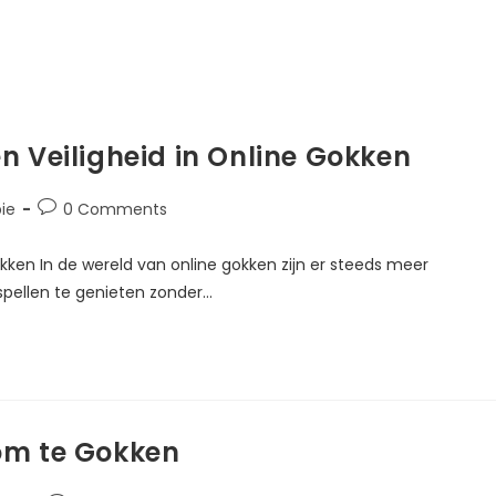
n Veiligheid in Online Gokken
ie
0 Comments
okken In de wereld van online gokken zijn er steeds meer
spellen te genieten zonder…
om te Gokken