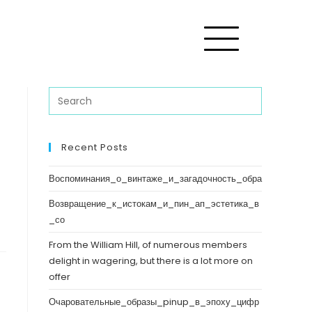
Recent Posts
Воспоминания_о_винтаже_и_загадочность_обра
Возвращение_к_истокам_и_пин_ап_эстетика_в
_со
From the William Hill, of numerous members
delight in wagering, but there is a lot more on
offer
Очаровательные_образы_pinup_в_эпоху_цифр