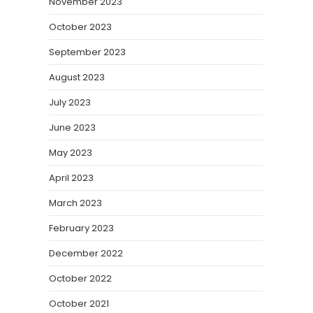
November 2023
October 2023
September 2023
August 2023
July 2023
June 2023
May 2023
April 2023
March 2023
February 2023
December 2022
October 2022
October 2021