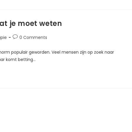
at je moet weten
pie
0 Comments
enorm populair geworden. Veel mensen zijn op zoek naar
aar komt betting…