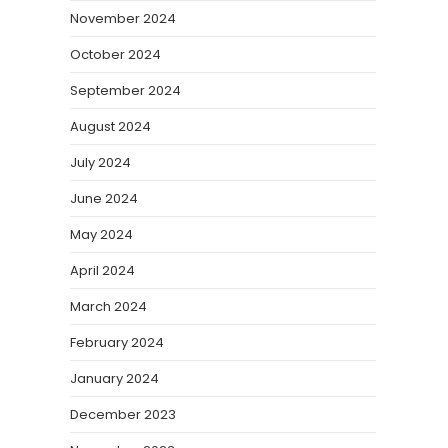
November 2024
October 2024
September 2024
August 2024
July 2024
June 2024
May 2024
April 2024
March 2024
February 2024
January 2024
December 2023