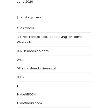
June 2020
Categories
! Без рубрики
#1 Free Fitness App, Stop Paying for Home
Workouts
007-bsbcasino.com
04.11
08. goldstueck-vienna.at
08.12
1
1-xbeti18034
1-xbetindia.com