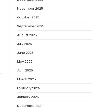
November 2025
October 2025
September 2025
August 2025
July 2025
June 2025
May 2025
April 2025
March 2025
February 2025
January 2025
December 2024