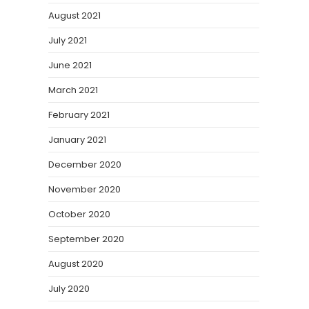
August 2021
July 2021
June 2021
March 2021
February 2021
January 2021
December 2020
November 2020
October 2020
September 2020
August 2020
July 2020