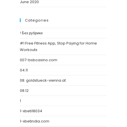
June 2020
Categories
! Без рубрики
#1 Free Fitness App, Stop Paying for Home
Workouts
007-bsbcasino.com
04.11
08. goldstueck-vienna.at
08.12
1
1-xbeti18034
1-xbetindia.com