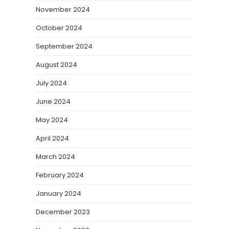
November 2024
October 2024
September 2024
August 2024
July 2024
June 2024
May 2024
April 2024
March 2024
February 2024
January 2024
December 2023