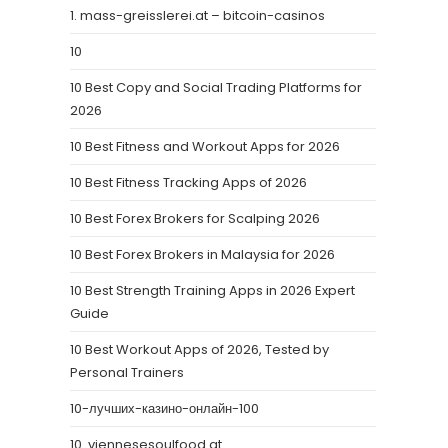
1. mass-greisslerei.at – bitcoin-casinos
10
10 Best Copy and Social Trading Platforms for
2026
10 Best Fitness and Workout Apps for 2026
10 Best Fitness Tracking Apps of 2026
10 Best Forex Brokers for Scalping 2026
10 Best Forex Brokers in Malaysia for 2026
10 Best Strength Training Apps in 2026 Expert
Guide
10 Best Workout Apps of 2026, Tested by
Personal Trainers
10-лучших-казино-онлайн-100
10. viennesesoulfood.at