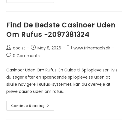
Find De Bedste Casinoer Uden
Om Rufus -2097381324
codist
May 8, 2026
www.trinemach.dk
0 Comments
Casinoer Uden Om Rufus: En Guide til Spiloplevelser Hvis
du søger efter en spændende spiloplevelse uden at
skulle navigere i Rufus-systemet, kan du overveje at
prøve casino uden om rofus.…
Continue Reading