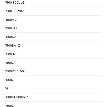
1500 300baZ
1500 80-20Z
1500A Z
1500allZ
1500AZ
1500BA_Z
1500BZ
1500Z
1500Z 50-50
1550Z
16
1600all 300baZ
1600Z