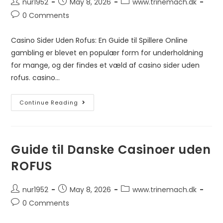
nur1952
May 8, 2026
www.trinemach.dk
0 Comments
Casino Sider Uden Rofus: En Guide til Spillere Online
gambling er blevet en populær form for underholdning
for mange, og der findes et væld af casino sider uden
rofus. casino…
Continue Reading
Guide til Danske Casinoer uden
ROFUS
nur1952
May 8, 2026
www.trinemach.dk
0 Comments