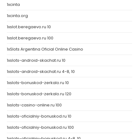
1xcinta
1xcinta.org
1xslot.beregaevo.ru 10
1xslot.beregaevo.ru 100
1xSlots Argentina Oficial Online Casino
1xslots-android-skachat.ru 10
1xslots-android-skachat.ru 4-8, 10
1xslots-bonuskod-zerkalo.ru 10
1xslots-bonuskod-zerkalo.ru 120
1xslots-casino-online.ru 100
1xslots-oficialniy-bonuskod.ru 10
1xslots-oficialniy-bonuskod.ru 100
1xslots-oficialniy-bonuskod.ru 4-8, 10