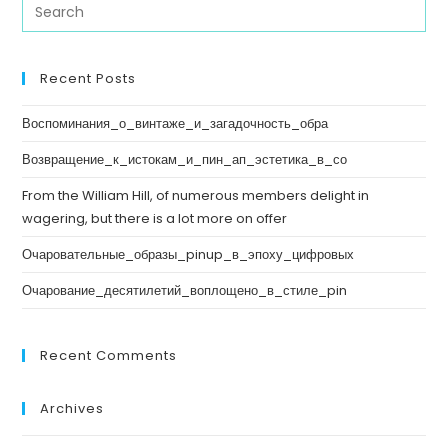
Recent Posts
Воспоминания_о_винтаже_и_загадочность_обра
Возвращение_к_истокам_и_пин_ап_эстетика_в_со
From the William Hill, of numerous members delight in
wagering, but there is a lot more on offer
Очаровательные_образы_pinup_в_эпоху_цифровых
Очарование_десятилетий_воплощено_в_стиле_pin
Recent Comments
Archives