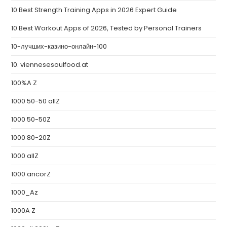
10 Best Strength Training Apps in 2026 Expert Guide
10 Best Workout Apps of 2026, Tested by Personal Trainers
10-лучших-казино-онлайн-100
10. viennesesoulfood.at
100%A Z
1000 50-50 allZ
1000 50-50Z
1000 80-20Z
1000 allZ
1000 ancorZ
1000_Az
1000A Z