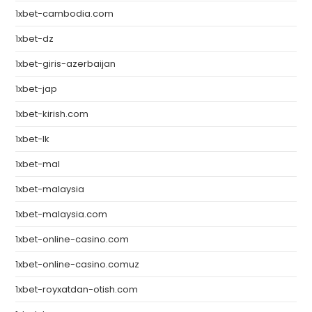
1xbet-cambodia.com
1xbet-dz
1xbet-giris-azerbaijan
1xbet-jap
1xbet-kirish.com
1xbet-lk
1xbet-mal
1xbet-malaysia
1xbet-malaysia.com
1xbet-online-casino.com
1xbet-online-casino.comuz
1xbet-royxatdan-otish.com