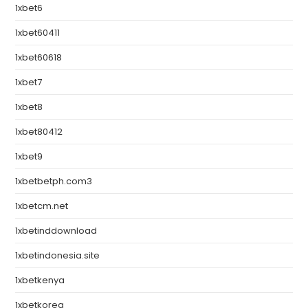
1xbet6
1xbet60411
1xbet60618
1xbet7
1xbet8
1xbet80412
1xbet9
1xbetbetph.com3
1xbetcm.net
1xbetinddownload
1xbetindonesia.site
1xbetkenya
1xbetkorea