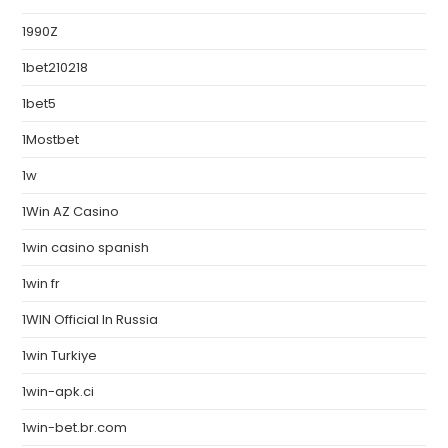
1990Z
1bet210218
1bet5
1Mostbet
1w
1Win AZ Casino
1win casino spanish
1win fr
1WIN Official In Russia
1win Turkiye
1win-apk.ci
1win-bet.br.com