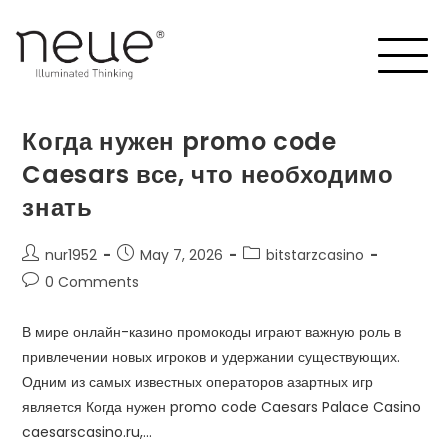
Когда нужен promo code
Caesars все, что необходимо
знать
nur1952
May 7, 2026
bitstarzcasino
0 Comments
В мире онлайн-казино промокоды играют важную роль в
привлечении новых игроков и удержании существующих.
Одним из самых известных операторов азартных игр
является Когда нужен promo code Caesars Palace Casino
caesarscasino.ru,…