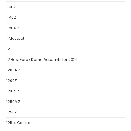
1100Z
1140Z
1180A Z
11Mostbet
12
12 Best Forex Demo Accounts for 2026
1200A Z
1200Z
1210A Z
1250A Z
1250Z
12Bet Casino