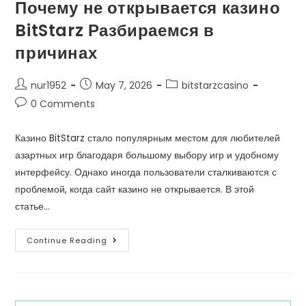
Почему не открывается казино
BitStarz Разбираемся в
причинах
nur1952
May 7, 2026
bitstarzcasino
0 Comments
Казино BitStarz стало популярным местом для любителей
азартных игр благодаря большому выбору игр и удобному
интерфейсу. Однако иногда пользователи сталкиваются с
проблемой, когда сайт казино не открывается. В этой
статье…
Continue Reading