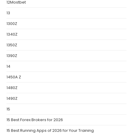
12Mostbet
13
1300Z
1340Z
1350Z
1390Z
14
1450A Z
1480Z
1490Z
15
15 Best Forex Brokers for 2026
15 Best Running Apps of 2026 for Your Training