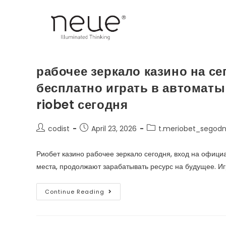
рабочее зеркало казино на с
бесплатно играть в автоматы
riobet сегодня
codist
April 23, 2026
t.meriobet_segod
Риобет казино рабочее зеркало сегодня, вход на офици
места, продолжают зарабатывать ресурс на будущее. Иг
Continue Reading