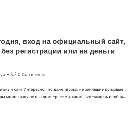
егодня, вход на официальный сайт,
 без регистрации или на деньги
nya
0 Comments
альный сайт Интересно, что даже игроки, не занявшие призовые
ры можно запустить в демо-режиме, кроме live-секции, подбор…