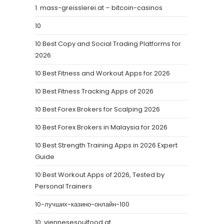
1. mass-greisslerei.at – bitcoin-casinos
10
10 Best Copy and Social Trading Platforms for
2026
10 Best Fitness and Workout Apps for 2026
10 Best Fitness Tracking Apps of 2026
10 Best Forex Brokers for Scalping 2026
10 Best Forex Brokers in Malaysia for 2026
10 Best Strength Training Apps in 2026 Expert
Guide
10 Best Workout Apps of 2026, Tested by
Personal Trainers
10-лучших-казино-онлайн-100
10. viennesesoulfood.at