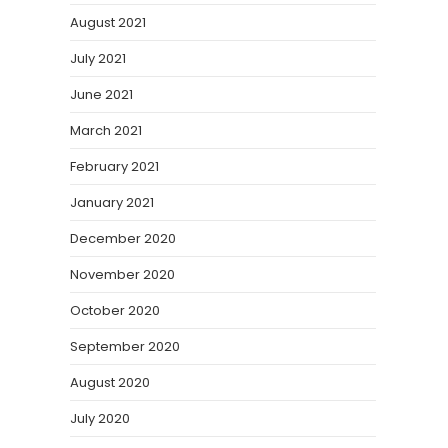
August 2021
July 2021
June 2021
March 2021
February 2021
January 2021
December 2020
November 2020
October 2020
September 2020
August 2020
July 2020