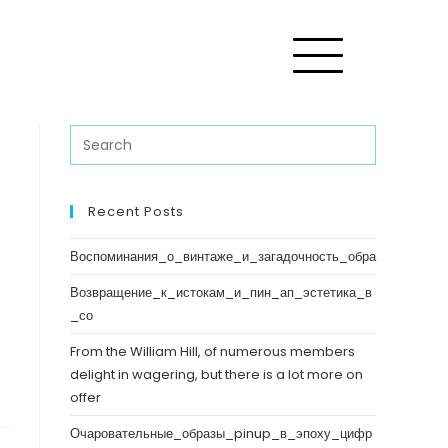
Recent Posts
Воспоминания_о_винтаже_и_загадочность_обра
Возвращение_к_истокам_и_пин_ап_эстетика_в
_со
From the William Hill, of numerous members
delight in wagering, but there is a lot more on
offer
Очаровательные_образы_pinup_в_эпоху_цифр