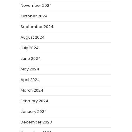
November 2024
October 2024
September 2024
August 2024
July 2024
June 2024
May 2024
April 2024
March 2024
February 2024
January 2024
December 2023