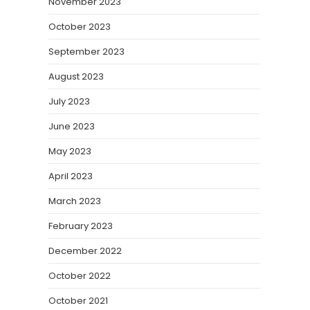
November 2023
October 2023
September 2023
August 2023
July 2023
June 2023
May 2023
April 2023
March 2023
February 2023
December 2022
October 2022
October 2021