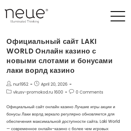
Официальный сайт LAKI
WORLD Онлайн казино с
новыми слотами и бонусами
лаки ворлд казино
nur1952
April 20, 2026
vkusv-promokod.ru 1600
0 Comments
Официальный сайт онлайн казино Лучшие игры акции и
бонусы Лаки ворлд зеркало регулярно обновляется для
обеспечения максимальной доступности сайта. Laki World
— современное онлайн-казино с более чем игровых