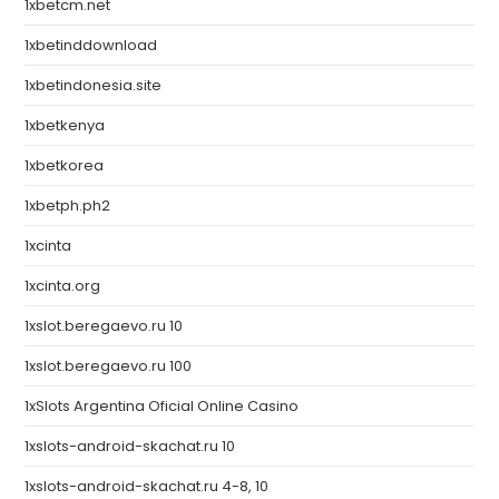
1xbetcm.net
1xbetinddownload
1xbetindonesia.site
1xbetkenya
1xbetkorea
1xbetph.ph2
1xcinta
1xcinta.org
1xslot.beregaevo.ru 10
1xslot.beregaevo.ru 100
1xSlots Argentina Oficial Online Casino
1xslots-android-skachat.ru 10
1xslots-android-skachat.ru 4-8, 10