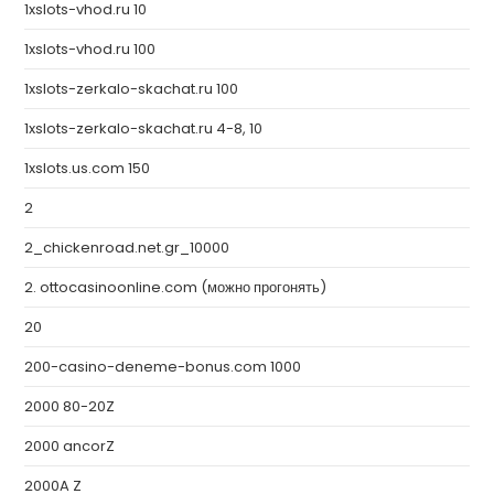
1xslots-vhod.ru 10
1xslots-vhod.ru 100
1xslots-zerkalo-skachat.ru 100
1xslots-zerkalo-skachat.ru 4-8, 10
1xslots.us.com 150
2
2_chickenroad.net.gr_10000
2. ottocasinoonline.com (можно прогонять)
20
200-casino-deneme-bonus.com 1000
2000 80-20Z
2000 ancorZ
2000A Z