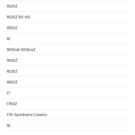
1500Z
1500Z 50-50
1550Z
16
1600all 300baZ
1600Z
1620Z
1650Z
17
1750Z
179-Spinbara Casino
18