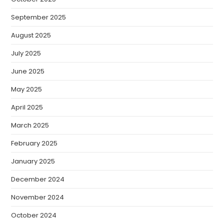
September 2025
August 2025
July 2025
June 2025
May 2025
April 2025
March 2025
February 2025
January 2025
December 2024
November 2024
October 2024