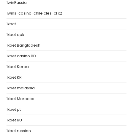
1winRussia
1wins-casino-chile.cles-cl x2
1xbet
1xbet apk
1xbet Bangladesh
1xbet casino BD
1xbet Korea
1xbet KR
1xbet malaysia
1xbet Morocco
1xbet pt
1xbet RU
1xbet russian