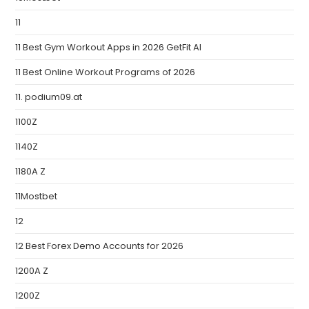
11
11 Best Gym Workout Apps in 2026 GetFit AI
11 Best Online Workout Programs of 2026
11. podium09.at
1100Z
1140Z
1180A Z
11Mostbet
12
12 Best Forex Demo Accounts for 2026
1200A Z
1200Z