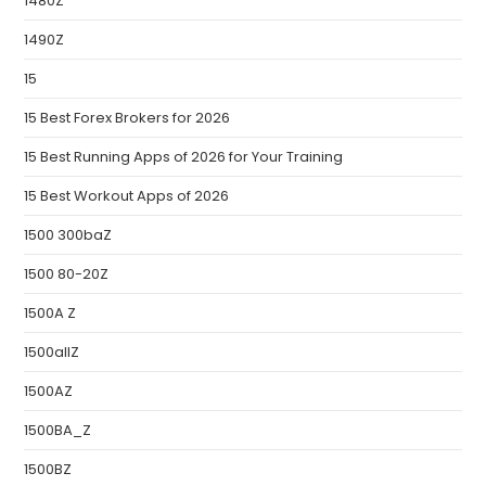
1480Z
1490Z
15
15 Best Forex Brokers for 2026
15 Best Running Apps of 2026 for Your Training
15 Best Workout Apps of 2026
1500 300baZ
1500 80-20Z
1500A Z
1500allZ
1500AZ
1500BA_Z
1500BZ