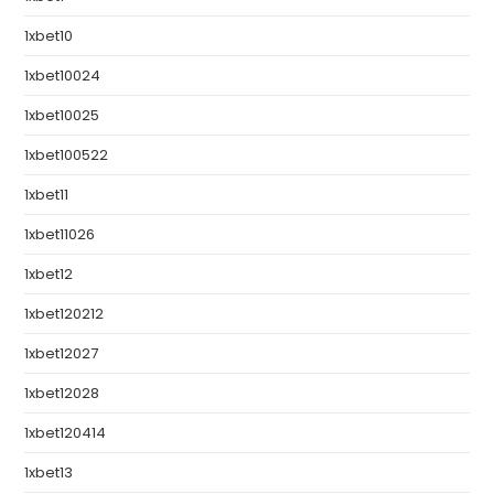
1xbet10
1xbet10024
1xbet10025
1xbet100522
1xbet11
1xbet11026
1xbet12
1xbet120212
1xbet12027
1xbet12028
1xbet120414
1xbet13