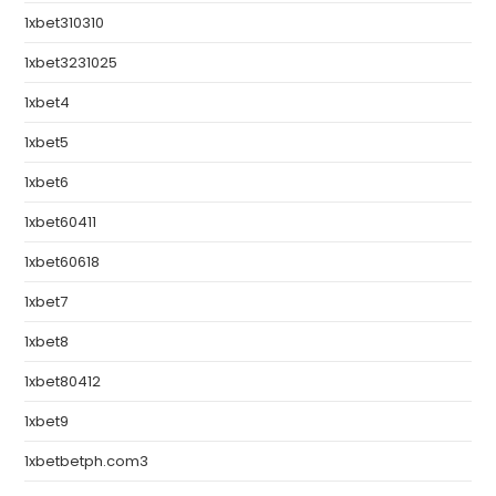
1xbet310310
1xbet3231025
1xbet4
1xbet5
1xbet6
1xbet60411
1xbet60618
1xbet7
1xbet8
1xbet80412
1xbet9
1xbetbetph.com3