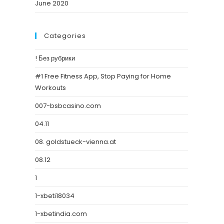
June 2020
Categories
! Без рубрики
#1 Free Fitness App, Stop Paying for Home
Workouts
007-bsbcasino.com
04.11
08. goldstueck-vienna.at
08.12
1
1-xbeti18034
1-xbetindia.com