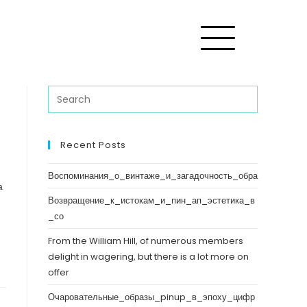
Recent Posts
Воспоминания_о_винтаже_и_загадочность_обра
а
Возвращение_к_истокам_и_пин_ап_эстетика_в
_со
From the William Hill, of numerous members
delight in wagering, but there is a lot more on
offer
Очаровательные_образы_pinup_в_эпоху_цифр