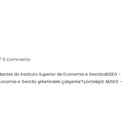
0 Comments
antes do Instituto Superior de Economia e GestãoAEISEG -
onomia e Gestão şirketindeki çalışanlarTyöntekijät AEISEG -