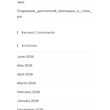
овых
Очарование_десятилетий_воплощено_в_стиле_
pin
Recent Comments
Archives
June 2026
May 2026
April 2026
March 2026
February 2026
January 2026
December 2025