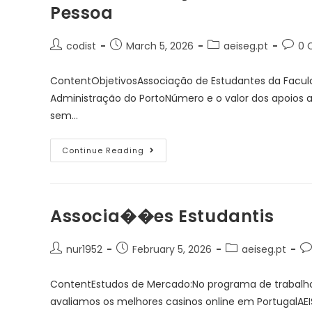
Pessoa
codist
March 5, 2026
aeiseg.pt
0 
ContentObjetivosAssociação de Estudantes da Faculd
Administração do PortoNúmero e o valor dos apoios 
sem…
Continue Reading
Associa��es Estudantis
nur1952
February 5, 2026
aeiseg.pt
ContentEstudos de Mercado:No programa de trabalh
avaliamos os melhores casinos online em PortugalA