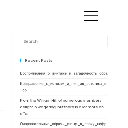
Recent Posts
s
Воспоминания_о_винтаже_и_загадочность_обра
Возвращение_к_истокам_и_пин_ап_эстетика_в
_со
From the William Hill, of numerous members
delight in wagering, but there is a lot more on
offer
Очаровательные_образы_pinup_в_эпоху_цифр