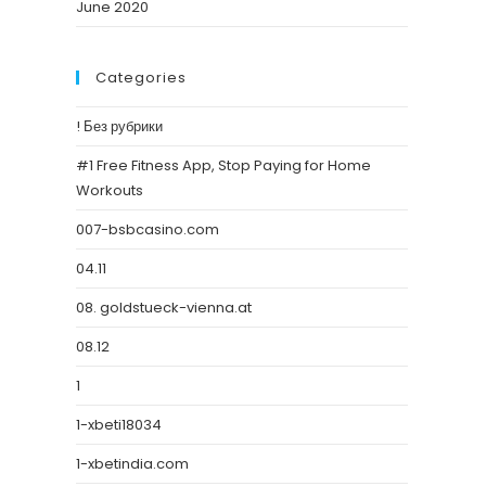
June 2020
Categories
! Без рубрики
#1 Free Fitness App, Stop Paying for Home
Workouts
007-bsbcasino.com
04.11
08. goldstueck-vienna.at
08.12
1
1-xbeti18034
1-xbetindia.com