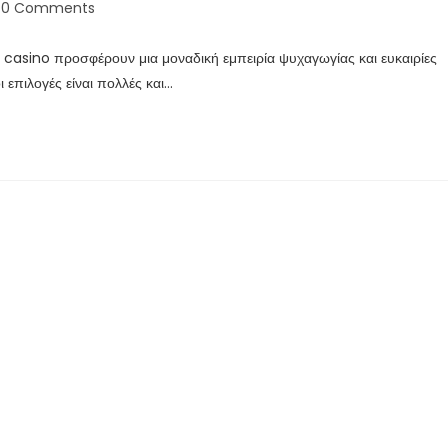
0 Comments
e casino προσφέρουν μια μοναδική εμπειρία ψυχαγωγίας και ευκαιρίες
 επιλογές είναι πολλές και…