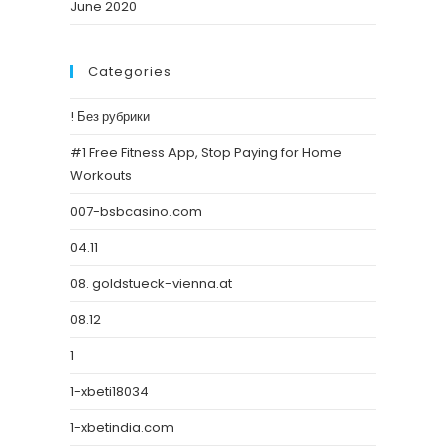
June 2020
Categories
! Без рубрики
#1 Free Fitness App, Stop Paying for Home
Workouts
007-bsbcasino.com
04.11
08. goldstueck-vienna.at
08.12
1
1-xbeti18034
1-xbetindia.com