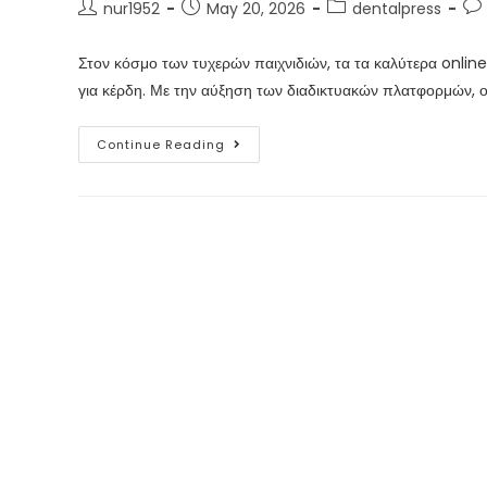
nur1952
May 20, 2026
dentalpress
Στον κόσμο των τυχερών παιχνιδιών, τα τα καλύτερα onlin
για κέρδη. Με την αύξηση των διαδικτυακών πλατφορμών, οι
Continue Reading