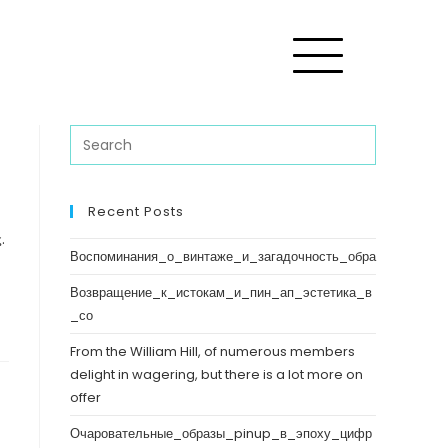
Recent Posts
.
Воспоминания_о_винтаже_и_загадочность_обра
Возвращение_к_истокам_и_пин_ап_эстетика_в
_со
From the William Hill, of numerous members
delight in wagering, but there is a lot more on
offer
Очаровательные_образы_pinup_в_эпоху_цифр