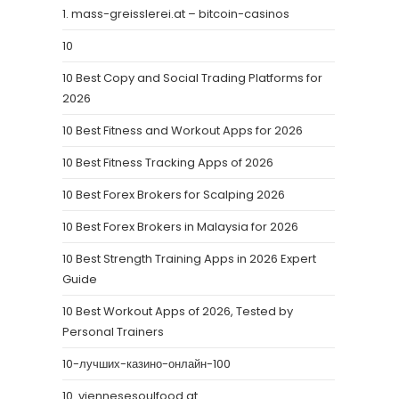
1. mass-greisslerei.at – bitcoin-casinos
10
10 Best Copy and Social Trading Platforms for
2026
10 Best Fitness and Workout Apps for 2026
10 Best Fitness Tracking Apps of 2026
10 Best Forex Brokers for Scalping 2026
10 Best Forex Brokers in Malaysia for 2026
10 Best Strength Training Apps in 2026 Expert
Guide
10 Best Workout Apps of 2026, Tested by
Personal Trainers
10-лучших-казино-онлайн-100
10. viennesesoulfood.at