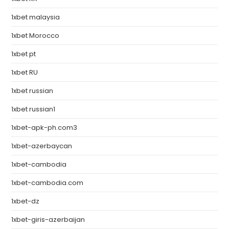
1xbet malaysia
1xbet Morocco
1xbet pt
1xbet RU
1xbet russian
1xbet russian1
1xbet-apk-ph.com3
1xbet-azerbaycan
1xbet-cambodia
1xbet-cambodia.com
1xbet-dz
1xbet-giris-azerbaijan