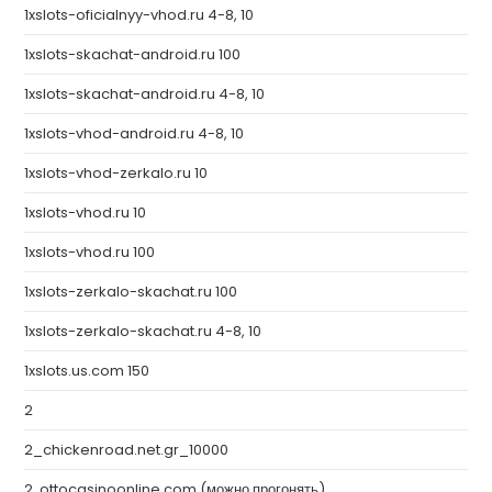
1xslots-oficialnyy-vhod.ru 4-8, 10
1xslots-skachat-android.ru 100
1xslots-skachat-android.ru 4-8, 10
1xslots-vhod-android.ru 4-8, 10
1xslots-vhod-zerkalo.ru 10
1xslots-vhod.ru 10
1xslots-vhod.ru 100
1xslots-zerkalo-skachat.ru 100
1xslots-zerkalo-skachat.ru 4-8, 10
1xslots.us.com 150
2
2_chickenroad.net.gr_10000
2. ottocasinoonline.com (можно прогонять)