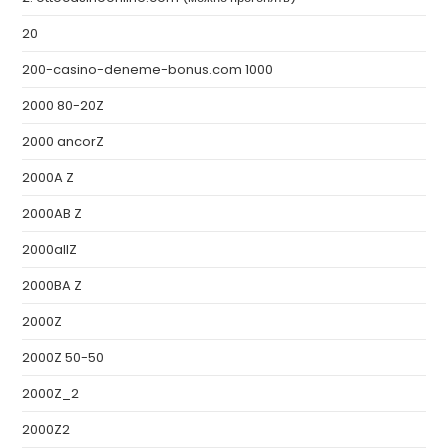
20
200-casino-deneme-bonus.com 1000
2000 80-20Z
2000 ancorZ
2000A Z
2000AB Z
2000allZ
2000BA Z
2000Z
2000Z 50-50
2000Z_2
2000Z2