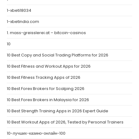
1-xbeti18034
1-xbetindia.com
1. mass-greisslerei.at – bitcoin-casinos
10
10 Best Copy and Social Trading Platforms for 2026
10 Best Fitness and Workout Apps for 2026
10 Best Fitness Tracking Apps of 2026
10 Best Forex Brokers for Scalping 2026
10 Best Forex Brokers in Malaysia for 2026
10 Best Strength Training Apps in 2026 Expert Guide
10 Best Workout Apps of 2026, Tested by Personal Trainers
10-лучших-казино-онлайн-100