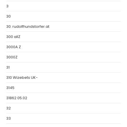
3
30
30. rudolfhundstorfer.at
300 allZ
3000A Z
3000Z
31
310 Wizebets UK-
3145
31862 05.02
32
33