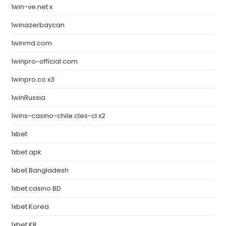
1win-ve.net x
1winazerbaycan
1winmd.com
1winpro-official.com
1winpro.co x3
1winRussia
1wins-casino-chile.cles-cl x2
1xbet
1xbet apk
1xbet Bangladesh
1xbet casino BD
1xbet Korea
1xbet KR