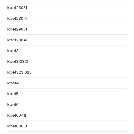
1xbet26031
1xbet28041
1xbet29031
1xbet290411
1xbet3
1xbet310310
1xbet3231025
1xbet4
1xbet5
1xbet6
1xbet60411
1xbet60618