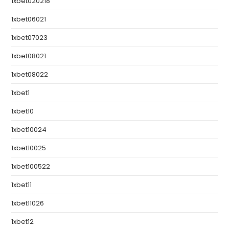
1xbet020218
1xbet06021
1xbet07023
1xbet08021
1xbet08022
1xbet1
1xbet10
1xbet10024
1xbet10025
1xbet100522
1xbet11
1xbet11026
1xbet12