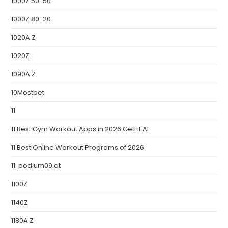
1000Z 50-50
1000Z 80-20
1020A Z
1020Z
1090A Z
10Mostbet
11
11 Best Gym Workout Apps in 2026 GetFit AI
11 Best Online Workout Programs of 2026
11. podium09.at
1100Z
1140Z
1180A Z