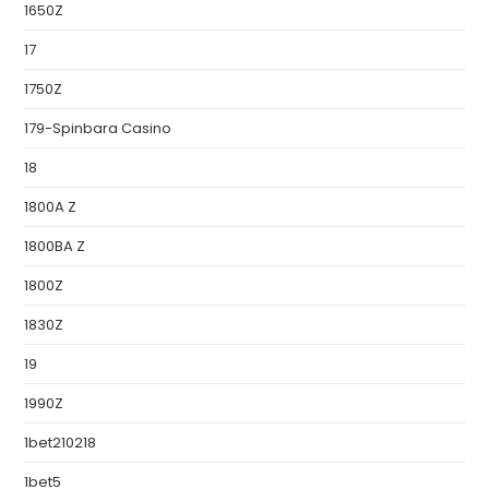
1650Z
17
1750Z
179-Spinbara Casino
18
1800A Z
1800BA Z
1800Z
1830Z
19
1990Z
1bet210218
1bet5