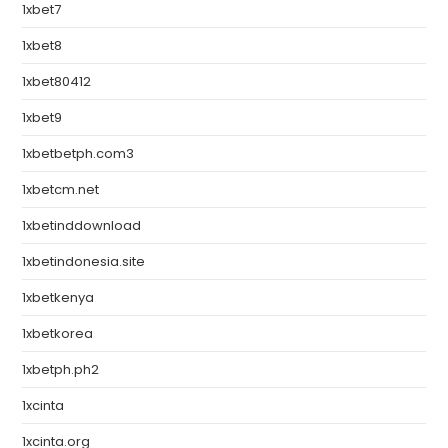
1xbet7
1xbet8
1xbet80412
1xbet9
1xbetbetph.com3
1xbetcm.net
1xbetinddownload
1xbetindonesia.site
1xbetkenya
1xbetkorea
1xbetph.ph2
1xcinta
1xcinta.org