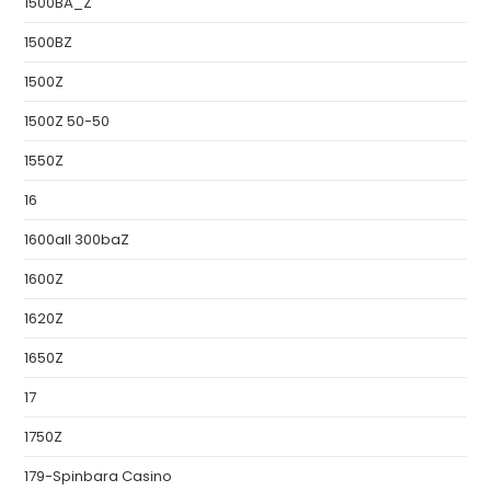
1500BA_Z
1500BZ
1500Z
1500Z 50-50
1550Z
16
1600all 300baZ
1600Z
1620Z
1650Z
17
1750Z
179-Spinbara Casino