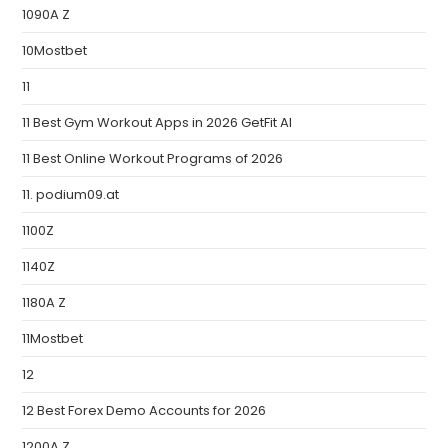
1090A Z
10Mostbet
11
11 Best Gym Workout Apps in 2026 GetFit AI
11 Best Online Workout Programs of 2026
11. podium09.at
1100Z
1140Z
1180A Z
11Mostbet
12
12 Best Forex Demo Accounts for 2026
1200A Z