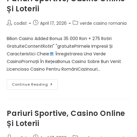
Și Loterii
codist
April 17, 2026
verde casino romania
Bilion Casino Added Bonus 35 000 Ron + 275 Rotiri
GratuiteContentRotiri" "gratuitePrimele Impresii Și
Caracteristici Cheie
Înregistrarea Una Verde
CasinoPromoții În RețeaBonus Casino Sobre Bun Venit
Licencioso Casino Pentru RomâniCazinouri…
Continue Reading
Pariuri Sportive, Casino Online
Și Loterii