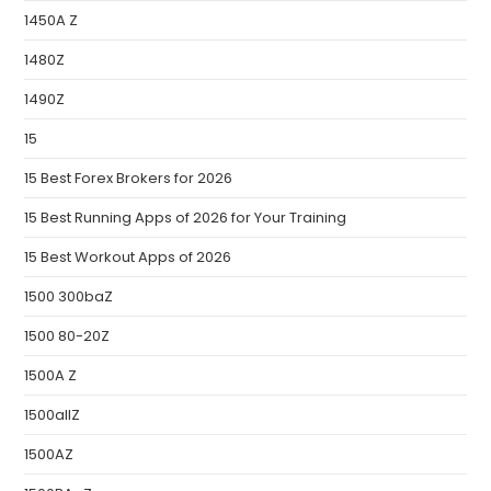
1450A Z
1480Z
1490Z
15
15 Best Forex Brokers for 2026
15 Best Running Apps of 2026 for Your Training
15 Best Workout Apps of 2026
1500 300baZ
1500 80-20Z
1500A Z
1500allZ
1500AZ