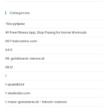
Categories
! Без рубрики
#1 Free Fitness App, Stop Paying for Home Workouts
007-bsbcasino.com
04.11
08. goldstueck-vienna.at
08.12
1
1-xbeti18034
1-xbetindia.com
1. mass-greisslerei.at – bitcoin-casinos