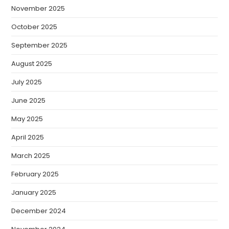
November 2025
October 2025
September 2025
August 2025
July 2025
June 2025
May 2025
April 2025
March 2025
February 2025
January 2025
December 2024