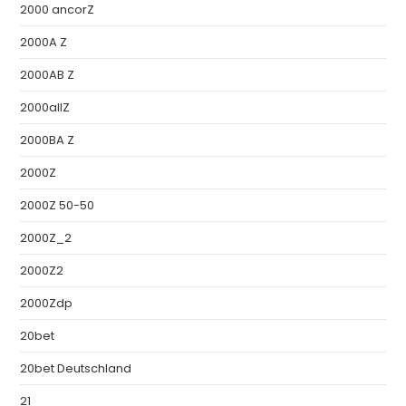
2000 ancorZ
2000A Z
2000AB Z
2000allZ
2000BA Z
2000Z
2000Z 50-50
2000Z_2
2000Z2
2000Zdp
20bet
20bet Deutschland
21