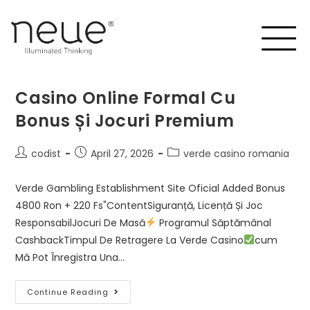
Casino Online Formal Cu
Bonus Și Jocuri Premium
codist
April 27, 2026
verde casino romania
Verde Gambling Establishment Site Oficial Added Bonus
4800 Ron + 220 Fs"ContentSiguranță, Licență Și Joc
ResponsabilJocuri De Masă
Programul Săptămânal
CashbackTimpul De Retragere La Verde Casino
cum
Mă Pot Înregistra Una…
Continue Reading