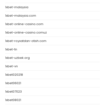
1xbet-malaysia
1xbet-malaysia.com
1xbet-online-casino.com
1xbet-online-casino.comuz
1xbet-royxatdan-otish.com
1xbet-tn
1xbet-uzbek.org
1xbet-vn
1xbet020218
1xbet06021
1xbet07023
1xbet08021