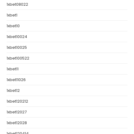
1xbet08022
1xbet1
1xbet10
1xbet10024
1xbet10025
1xbet100522
1xbet11
1xbet11026
1xbet12
1xbet120212
1xbet12027
1xbet12028
1xbet120414