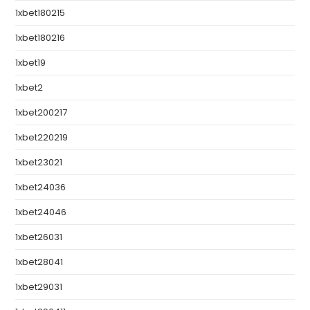
1xbet180215
1xbet180216
1xbet19
1xbet2
1xbet200217
1xbet220219
1xbet23021
1xbet24036
1xbet24046
1xbet26031
1xbet28041
1xbet29031