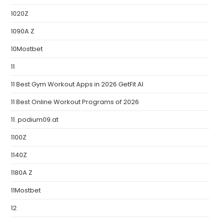
1020Z
1090A Z
10Mostbet
11
11 Best Gym Workout Apps in 2026 GetFit AI
11 Best Online Workout Programs of 2026
11. podium09.at
1100Z
1140Z
1180A Z
11Mostbet
12