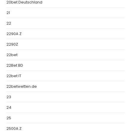
20bet Deutschland
21
22
2290A Z
2290Z
22bet
22Bet BD
22bet IT
22betwetten.de
23
24
25
2500A Z