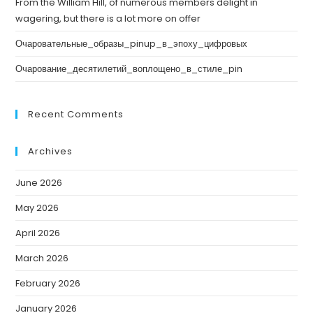
From the William Hill, of numerous members delight in
wagering, but there is a lot more on offer
Очаровательные_образы_pinup_в_эпоху_цифровых
Очарование_десятилетий_воплощено_в_стиле_pin
Recent Comments
Archives
June 2026
May 2026
April 2026
March 2026
February 2026
January 2026