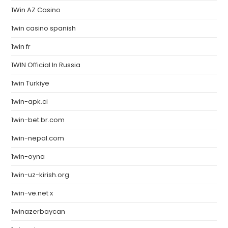
1Win AZ Casino
1win casino spanish
1win fr
1WIN Official In Russia
1win Turkiye
1win-apk.ci
1win-bet.br.com
1win-nepal.com
1win-oyna
1win-uz-kirish.org
1win-ve.net x
1winazerbaycan