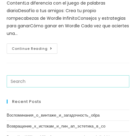
ContentLa diferencia con el juego de palabras
diarioDesafía a tus amigos: Crea tu propio
rompecabezas de Wordle InfinitoConsejos y estrategias
para ganarCómo ganar en Wordle Cada vez que aciertes
una…
Continue Reading
Recent Posts
Воспоминания_о_винтаже_и_загадочность_обра
Возвращение_к_истокам_и_пин_ап_эстетика_в_со