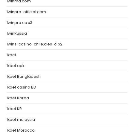
1winmd.com
1winpro-official.com
1winpro.co x3
1winRussia
1wins-casino-chile.cles-cl x2
1xbet
1xbet apk
1xbet Bangladesh
1xbet casino BD
1xbet Korea
1xbet KR
1xbet malaysia
1xbet Morocco