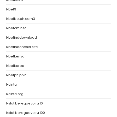
1xbet9
1xbetbetph.com3
1xbetcm.net
1xbetinddownload
1xbetindonesia.site
1xbetkenya
1xbetkorea
1xbetph.ph2
1xcinta
1xcinta.org
1xslot.beregaevo.ru 10
1xslot.beregaevo.ru 100