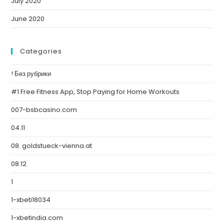
July 2020
June 2020
Categories
! Без рубрики
#1 Free Fitness App, Stop Paying for Home Workouts
007-bsbcasino.com
04.11
08. goldstueck-vienna.at
08.12
1
1-xbeti18034
1-xbetindia.com