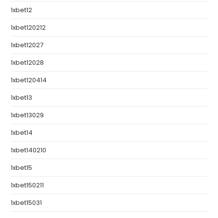
1xbet12
1xbet120212
1xbet12027
1xbet12028
1xbet120414
1xbet13
1xbet13029
1xbet14
1xbet140210
1xbet15
1xbet150211
1xbet15031