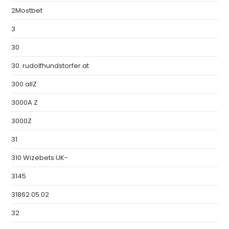
2Mostbet
3
30
30. rudolfhundstorfer.at
300 allZ
3000A Z
3000Z
31
310 Wizebets UK-
3145
31862 05.02
32