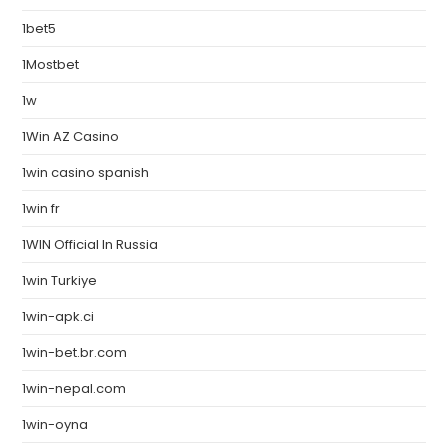
1bet5
1Mostbet
1w
1Win AZ Casino
1win casino spanish
1win fr
1WIN Official In Russia
1win Turkiye
1win-apk.ci
1win-bet.br.com
1win-nepal.com
1win-oyna