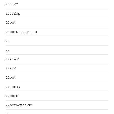
2000Z2
2000Zdp
20bet
20bet Deutschland
21
22
2290A Z
2290Z
22bet
22Bet BD
22bet IT
22betwetten.de