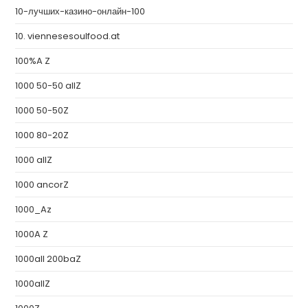
10-лучших-казино-онлайн-100
10. viennesesoulfood.at
100%A Z
1000 50-50 allZ
1000 50-50Z
1000 80-20Z
1000 allZ
1000 ancorZ
1000_Az
1000A Z
1000all 200baZ
1000allZ