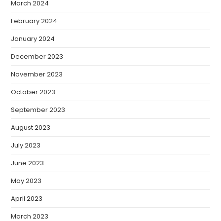
March 2024
February 2024
January 2024
December 2023
November 2023
October 2023
September 2023
August 2023
July 2023
June 2023
May 2023
April 2023
March 2023