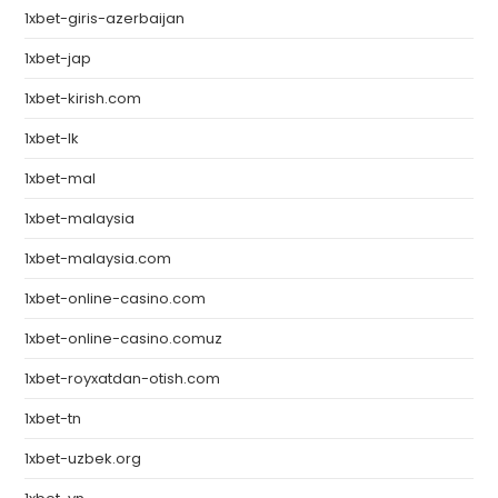
1xbet-giris-azerbaijan
1xbet-jap
1xbet-kirish.com
1xbet-lk
1xbet-mal
1xbet-malaysia
1xbet-malaysia.com
1xbet-online-casino.com
1xbet-online-casino.comuz
1xbet-royxatdan-otish.com
1xbet-tn
1xbet-uzbek.org