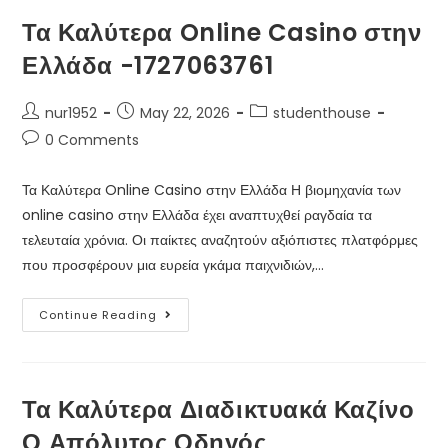
Τα Καλύτερα Online Casino στην
Ελλάδα -1727063761
nur1952
May 22, 2026
studenthouse
0 Comments
Τα Καλύτερα Online Casino στην Ελλάδα Η βιομηχανία των
online casino στην Ελλάδα έχει αναπτυχθεί ραγδαία τα
τελευταία χρόνια. Οι παίκτες αναζητούν αξιόπιστες πλατφόρμες
που προσφέρουν μια ευρεία γκάμα παιχνιδιών,…
Continue Reading
Τα Καλύτερα Διαδικτυακά Καζίνο
Ο Απόλυτος Οδηγός