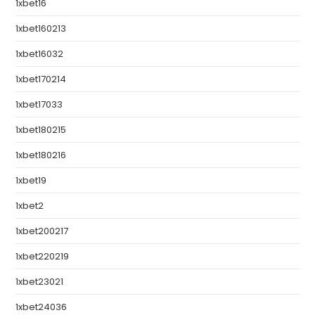
1xbet16
1xbet160213
1xbet16032
1xbet170214
1xbet17033
1xbet180215
1xbet180216
1xbet19
1xbet2
1xbet200217
1xbet220219
1xbet23021
1xbet24036