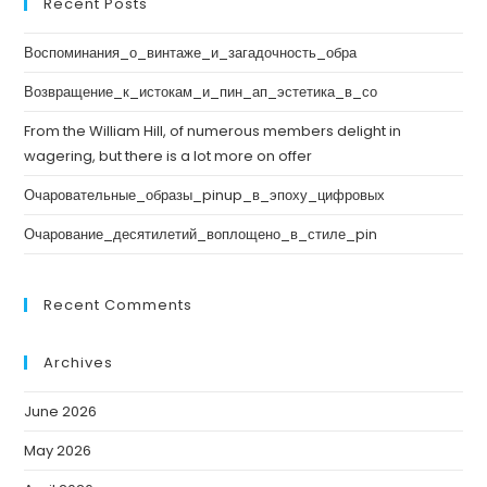
Recent Posts
Воспоминания_о_винтаже_и_загадочность_обра
Возвращение_к_истокам_и_пин_ап_эстетика_в_со
From the William Hill, of numerous members delight in
wagering, but there is a lot more on offer
Очаровательные_образы_pinup_в_эпоху_цифровых
Очарование_десятилетий_воплощено_в_стиле_pin
Recent Comments
Archives
June 2026
May 2026