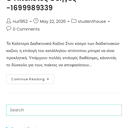
-1699989339
nur1952
May 22, 2026
studenthouse
0 Comments
Τα Καλύτερα Διαδικτυακά Καζίνο Στον κόσμο των διαδικτυακών
καζίνο, η επιλογή του κατάλληλου ιστότοπου μπορεί να είναι
προκλητική. Υπάρχουν πολλές επιλογές διαθέσιμες, κάνοντάς
το δύσκολο για τους παίκτες να αποφασίσουν…
Continue Reading