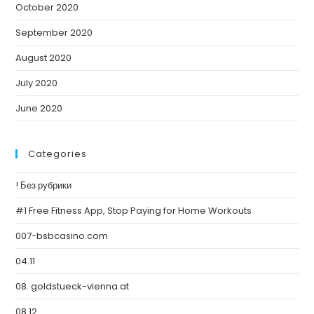
October 2020
September 2020
August 2020
July 2020
June 2020
Categories
! Без рубрики
#1 Free Fitness App, Stop Paying for Home Workouts
007-bsbcasino.com
04.11
08. goldstueck-vienna.at
08.12