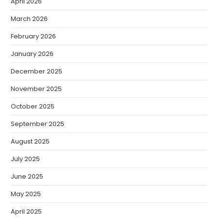
April 2026
March 2026
February 2026
January 2026
December 2025
November 2025
October 2025
September 2025
August 2025
July 2025
June 2025
May 2025
April 2025