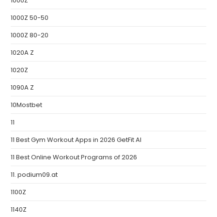
1000Z
1000Z 50-50
1000Z 80-20
1020A Z
1020Z
1090A Z
10Mostbet
11
11 Best Gym Workout Apps in 2026 GetFit AI
11 Best Online Workout Programs of 2026
11. podium09.at
1100Z
1140Z