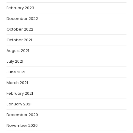
February 2023
December 2022
October 2022
October 2021
August 2021
July 2021
June 2021
March 2021
February 2021
January 2021
December 2020
November 2020