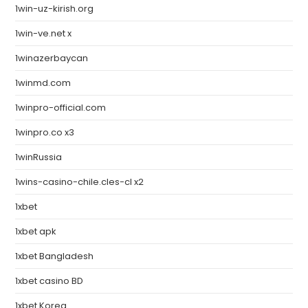
1win-uz-kirish.org
1win-ve.net x
1winazerbaycan
1winmd.com
1winpro-official.com
1winpro.co x3
1winRussia
1wins-casino-chile.cles-cl x2
1xbet
1xbet apk
1xbet Bangladesh
1xbet casino BD
1xbet Korea