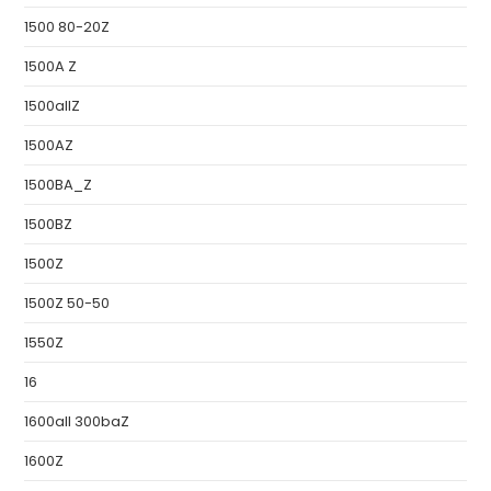
1500 80-20Z
1500A Z
1500allZ
1500AZ
1500BA_Z
1500BZ
1500Z
1500Z 50-50
1550Z
16
1600all 300baZ
1600Z