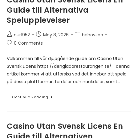
Guide till Alternativa
Spelupplevelser
nur1952
May 8, 2026
behovsbo
0 Comments
Välkommen till vår djupgående guide om Casino Utan
Svensk Licens https://dengladarestaurangen.se/. I denna
artikel kommer vi att utforska vad det innebär att spela
på dessa plattformar, fördelar och nackdelar, samt…
Continue Reading
Casino Utan Svensk Licens En
Guide till Alternativen