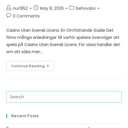
nur1952
May 8, 2026
behovsbo
0 Comments
Casino Utan Svensk Licens: En Omfattande Guide Det
finns många anledningar till varför spelare överväger att
spela på Casino Utan Svensk Licens. För vissa handlar det
om att söka mer…
Continue Reading
Recent Posts