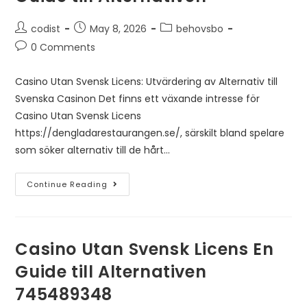
codist
May 8, 2026
behovsbo
0 Comments
Casino Utan Svensk Licens: Utvärdering av Alternativ till
Svenska Casinon Det finns ett växande intresse för
Casino Utan Svensk Licens
https://dengladarestaurangen.se/, särskilt bland spelare
som söker alternativ till de hårt…
Continue Reading
Casino Utan Svensk Licens En
Guide till Alternativen
745489348