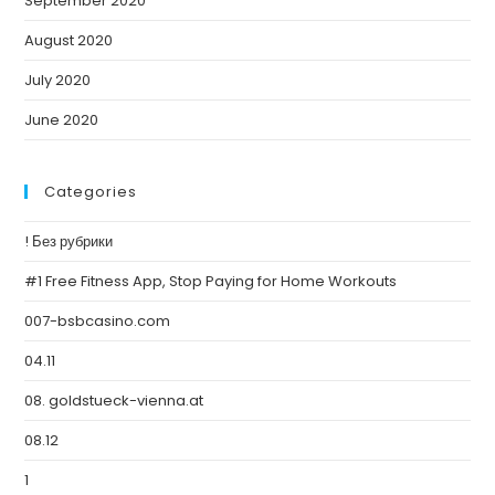
September 2020
August 2020
July 2020
June 2020
Categories
! Без рубрики
#1 Free Fitness App, Stop Paying for Home Workouts
007-bsbcasino.com
04.11
08. goldstueck-vienna.at
08.12
1