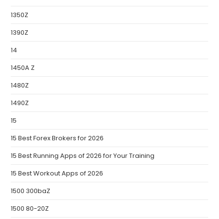
1350Z
1390Z
14
1450A Z
1480Z
1490Z
15
15 Best Forex Brokers for 2026
15 Best Running Apps of 2026 for Your Training
15 Best Workout Apps of 2026
1500 300baZ
1500 80-20Z