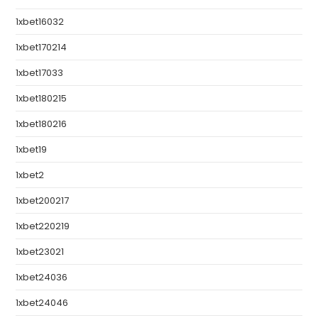
1xbet16032
1xbet170214
1xbet17033
1xbet180215
1xbet180216
1xbet19
1xbet2
1xbet200217
1xbet220219
1xbet23021
1xbet24036
1xbet24046