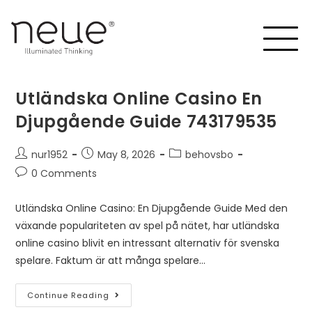
Utländska Online Casino En
Djupgående Guide 743179535
nur1952
May 8, 2026
behovsbo
0 Comments
Utländska Online Casino: En Djupgående Guide Med den
växande populariteten av spel på nätet, har utländska
online casino blivit en intressant alternativ för svenska
spelare. Faktum är att många spelare…
Continue Reading