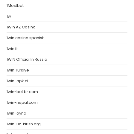
1Mostbet
1w
1Win AZ Casino
1win casino spanish
1win fr
1WIN Official In Russia
1win Turkiye
1win-apk.ci
1win-bet.br.com
1win-nepal.com
1win-oyna
1win-uz-kirish.org