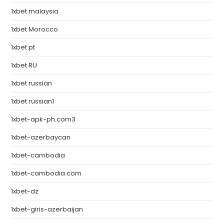
1xbet malaysia
1xbet Morocco
1xbet pt
1xbet RU
1xbet russian
1xbet russian1
1xbet-apk-ph.com3
1xbet-azerbaycan
1xbet-cambodia
1xbet-cambodia.com
1xbet-dz
1xbet-giris-azerbaijan