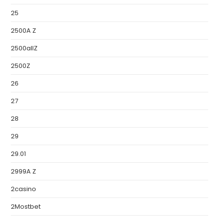
25
2500A Z
2500allZ
2500Z
26
27
28
29
29.01
2999A Z
2casino
2Mostbet