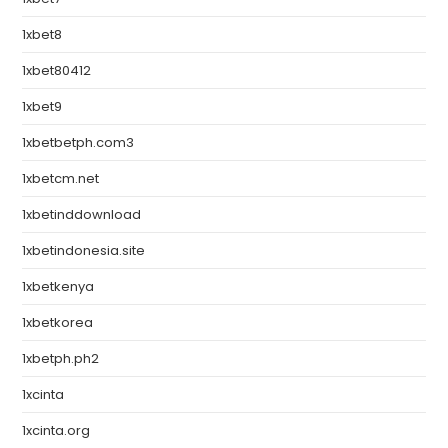
1xbet8
1xbet80412
1xbet9
1xbetbetph.com3
1xbetcm.net
1xbetinddownload
1xbetindonesia.site
1xbetkenya
1xbetkorea
1xbetph.ph2
1xcinta
1xcinta.org