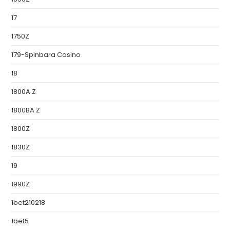
17
1750Z
179-Spinbara Casino
18
1800A Z
1800BA Z
1800Z
1830Z
19
1990Z
1bet210218
1bet5