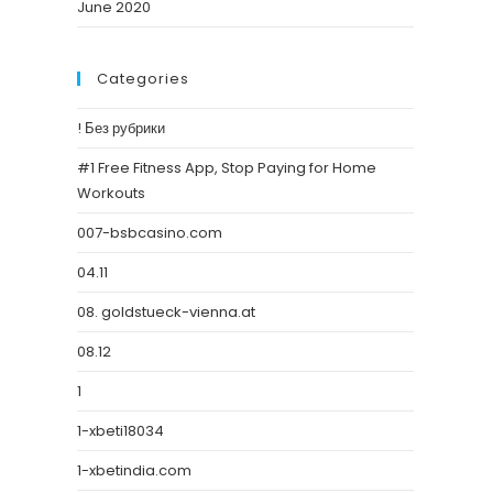
June 2020
Categories
! Без рубрики
#1 Free Fitness App, Stop Paying for Home
Workouts
007-bsbcasino.com
04.11
08. goldstueck-vienna.at
08.12
1
1-xbeti18034
1-xbetindia.com