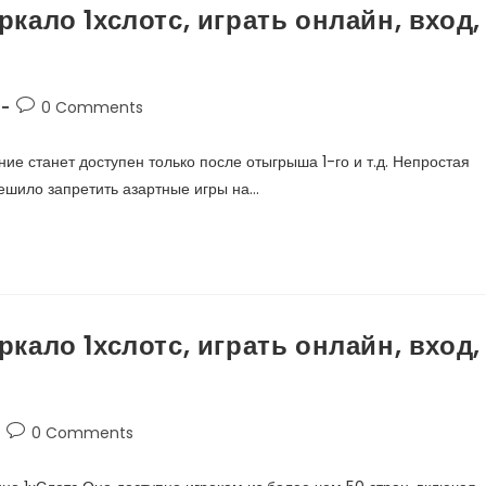
ркало 1хслотс, играть онлайн, вход,
0 Comments
ие станет доступен только после отыгрыша 1-го и т.д. Непростая
решило запретить азартные игры на…
ркало 1хслотс, играть онлайн, вход,
0 Comments