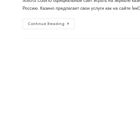
1xSlots casino официальный сайт играть на зеркале каз
Россию. Казино предлагает свои услуги как на сайте 1икС
Continue Reading