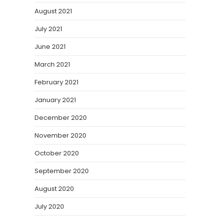
August 2021
July 2021
June 2021
March 2021
February 2021
January 2021
December 2020
November 2020
October 2020
September 2020
August 2020
July 2020