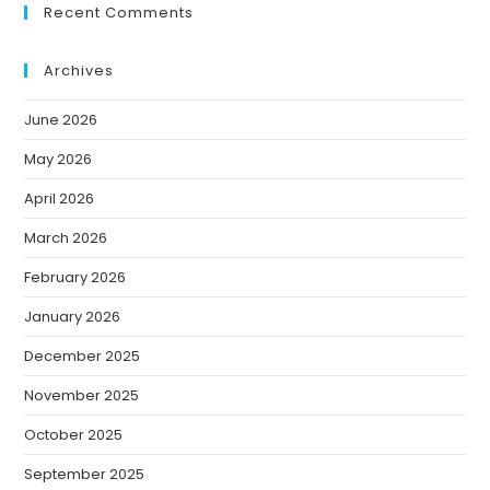
Recent Comments
Archives
June 2026
May 2026
April 2026
March 2026
February 2026
January 2026
December 2025
November 2025
October 2025
September 2025