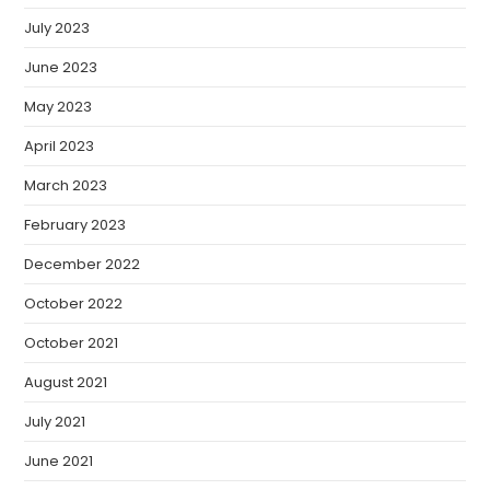
July 2023
June 2023
May 2023
April 2023
March 2023
February 2023
December 2022
October 2022
October 2021
August 2021
July 2021
June 2021