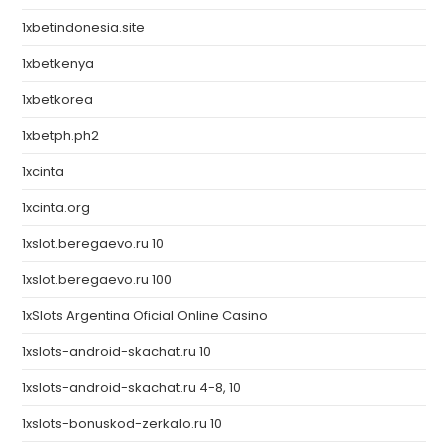
1xbetindonesia.site
1xbetkenya
1xbetkorea
1xbetph.ph2
1xcinta
1xcinta.org
1xslot.beregaevo.ru 10
1xslot.beregaevo.ru 100
1xSlots Argentina Oficial Online Casino
1xslots-android-skachat.ru 10
1xslots-android-skachat.ru 4-8, 10
1xslots-bonuskod-zerkalo.ru 10