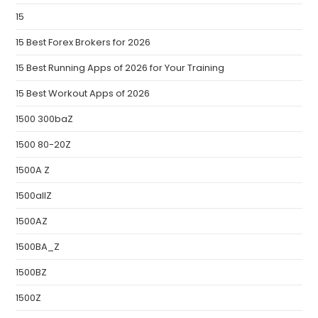
15
15 Best Forex Brokers for 2026
15 Best Running Apps of 2026 for Your Training
15 Best Workout Apps of 2026
1500 300baZ
1500 80-20Z
1500A Z
1500allZ
1500AZ
1500BA_Z
1500BZ
1500Z