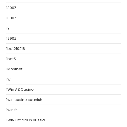
1800Z
1830Z
19
1990Z
1bet210218
1bet5
1Mostbet
1w
1Win AZ Casino
1win casino spanish
1win fr
1WIN Official In Russia