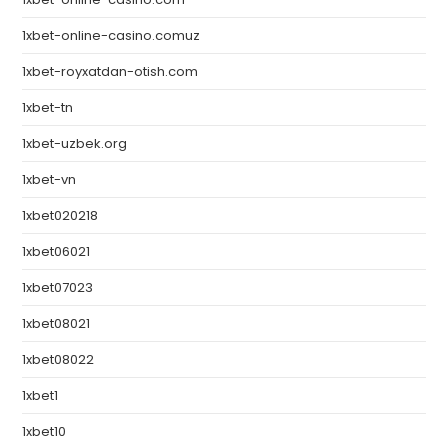
1xbet-online-casino.comuz
1xbet-royxatdan-otish.com
1xbet-tn
1xbet-uzbek.org
1xbet-vn
1xbet020218
1xbet06021
1xbet07023
1xbet08021
1xbet08022
1xbet1
1xbet10