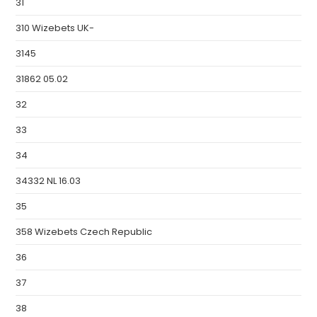
31
310 Wizebets UK-
3145
31862 05.02
32
33
34
34332 NL 16.03
35
358 Wizebets Czech Republic
36
37
38