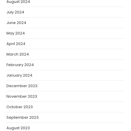
August 2024
July 2024
June 2024
May 2024
April 2024
March 2024
February 2024
January 2024
December 2023
November 2023
October 2023
September 2023
August 2023