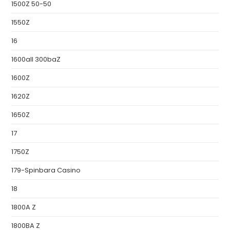
1500Z 50-50
1550Z
16
1600all 300baZ
1600Z
1620Z
1650Z
17
1750Z
179-Spinbara Casino
18
1800A Z
1800BA Z