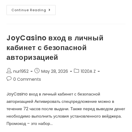
Continue Reading
JoyCasino вход в личный
кабинет с безопасной
авторизацией
nur1952
May 28, 2026
1020A Z
0 Comments
JoyCasino вход в личный кабинет с безопасной
авторизацией Активировать спецпредложение можно в
течение 72 часов после выдачи. Также перед выводом денег
необходимо выполнить условия установленного вейджера.
Промокод – это набор…