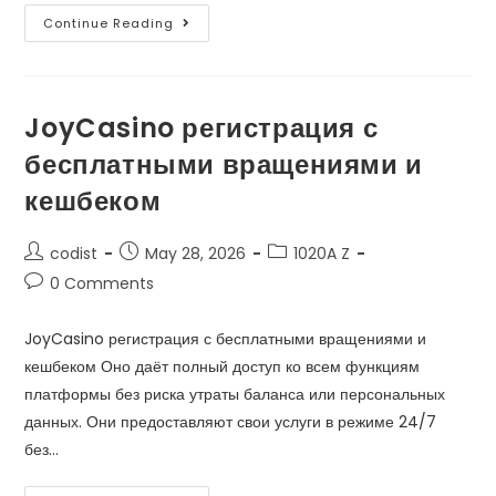
Continue Reading
JoyCasino регистрация с
бесплатными вращениями и
кешбеком
codist
May 28, 2026
1020A Z
0 Comments
JoyCasino регистрация с бесплатными вращениями и
кешбеком Оно даёт полный доступ ко всем функциям
платформы без риска утраты баланса или персональных
данных. Они предоставляют свои услуги в режиме 24/7
без…