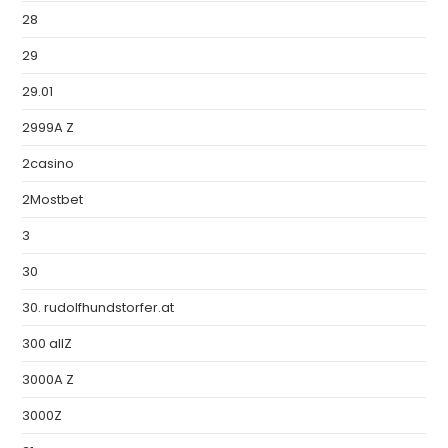
28
29
29.01
2999A Z
2casino
2Mostbet
3
30
30. rudolfhundstorfer.at
300 allZ
3000A Z
3000Z