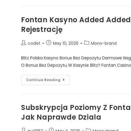
Fontan Kasyno Added Added 
Rejestrację
codist
May 10, 2026
Mono-brand
Blitz Polska Kasyno Bonus Bez Depozytu Darmowe Nag
O Bonus Bez Depozytu W Kasynie Blitz? Fontan Casino
Continue Reading
Subskrypcja Poziomy Z Fonta
Jak Naprawde Dziala