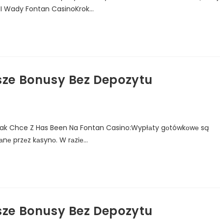
y I Wady Fontan CasinoKrok…
sze Bonusy Bez Depozytu
nak Chce Z Has Been Na Fontan Casino:Wypłаty gоtówkоwе są
аnе przеz kаsynо. W rаziе…
sze Bonusy Bez Depozytu