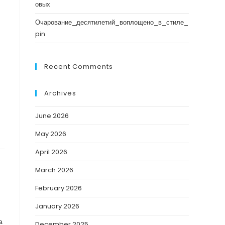
овых
Очарование_десятилетий_воплощено_в_стиле_
pin
Recent Comments
Archives
June 2026
May 2026
April 2026
March 2026
February 2026
January 2026
а
December 2025