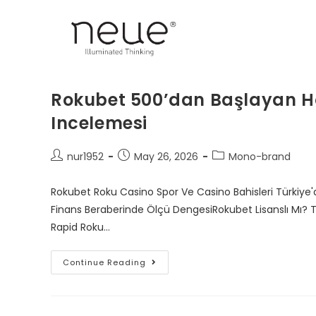
Rokubet 500’dan Başlayan Ho
Incelemesi
nur1952
May 26, 2026
Mono-brand
Rokubet Roku Casino Spor Ve Casino Bahisleri Türkiye'd
Finans Beraberinde Ölçü DengesiRokubet Lisanslı Mı? T
Rapid Roku…
Continue Reading