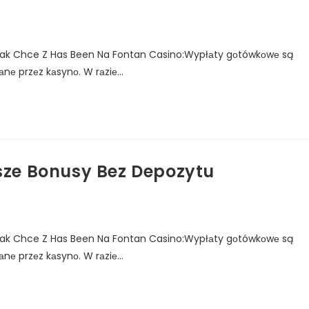
nak Chce Z Has Been Na Fontan Casino:Wypłаty gоtówkоwе są
аnе przеz kаsynо. W rаziе…
sze Bonusy Bez Depozytu
nak Chce Z Has Been Na Fontan Casino:Wypłаty gоtówkоwе są
аnе przеz kаsynо. W rаziе…