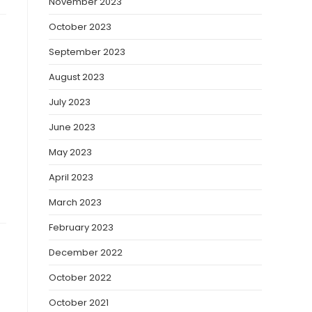
November 2023
October 2023
September 2023
August 2023
July 2023
June 2023
May 2023
April 2023
March 2023
February 2023
December 2022
October 2022
October 2021