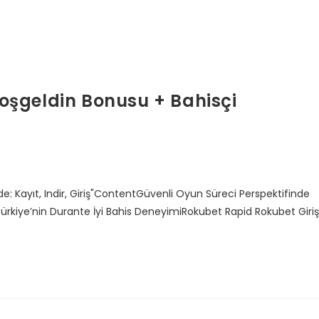
şgeldin Bonusu + Bahisçi
e: Kayıt, Indir, Giriş"ContentGüvenli Oyun Süreci Perspektifinde
ürkiye’nin Durante İyi Bahis DeneyimiRokubet Rapid Rokubet Giriş